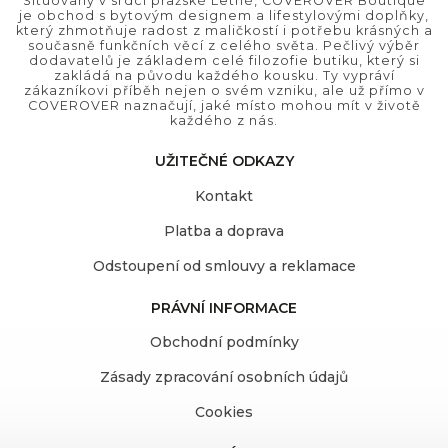
Situovaný v srdci pražské Letné, COVEROVER Boutique
je obchod s bytovým designem a lifestylovými doplňky,
který zhmotňuje radost z maličkostí i potřebu krásných a
současně funkčních věcí z celého světa. Pečlivý výběr
dodavatelů je základem celé filozofie butiku, který si
zakládá na původu každého kousku. Ty vypráví
zákazníkovi příběh nejen o svém vzniku, ale už přímo v
COVEROVER naznačují, jaké místo mohou mít v životě
každého z nás.
UŽITEČNÉ ODKAZY
Kontakt
Platba a doprava
Odstoupení od smlouvy a reklamace
PRÁVNÍ INFORMACE
Obchodní podmínky
Zásady zpracování osobních údajů
Cookies