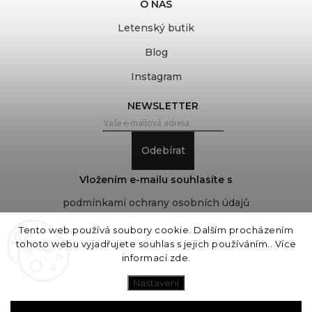
O NÁS
Letenský butik
Blog
Instagram
NEWSLETTER
Odebírat
Vložením e-mailu souhlasíte s
podmínkami ochrany osobních údajů
Tento web používá soubory cookie. Dalším procházením
tohoto webu vyjadřujete souhlas s jejich používáním.. Více
Copyright 2026
COVEROVER
. Všechna práva
informací
zde
.
vyhrazena.
Upravit nastavení cookies
Nastavení
Vytvořil
Shoptet
| Design
Shoptak.cz