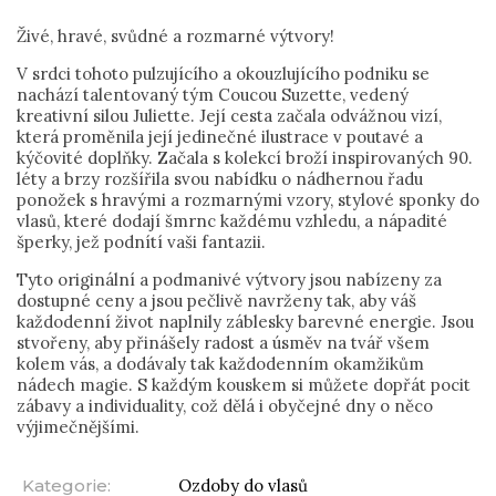
Živé, hravé, svůdné a rozmarné výtvory!
V srdci tohoto pulzujícího a okouzlujícího podniku se
nachází talentovaný tým Coucou Suzette, vedený
kreativní silou Juliette. Její cesta začala odvážnou vizí,
která proměnila její jedinečné ilustrace v poutavé a
kýčovité doplňky. Začala s kolekcí broží inspirovaných 90.
léty a brzy rozšířila svou nabídku o nádhernou řadu
ponožek s hravými a rozmarnými vzory, stylové sponky do
vlasů, které dodají šmrnc každému vzhledu, a nápadité
šperky, jež podnítí vaši fantazii.
Tyto originální a podmanivé výtvory jsou nabízeny za
dostupné ceny a jsou pečlivě navrženy tak, aby váš
každodenní život naplnily záblesky barevné energie. Jsou
stvořeny, aby přinášely radost a úsměv na tvář všem
kolem vás, a dodávaly tak každodenním okamžikům
nádech magie. S každým kouskem si můžete dopřát pocit
zábavy a individuality, což dělá i obyčejné dny o něco
výjimečnějšími.
Kategorie
:
Ozdoby do vlasů