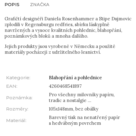
POPIS
ZNAČKA
Grafičtí designéři Daniela Rosenhammer a Stipe Dujmovic
zplodili v Regensburgu redfries, sbírku láskyplně
navržených a vysoce kvalitních pohlednic, blahopřání,
poznámkových bloků a mnoha dalšího.
Jejich produkty jsou vyrobené v Německu a použité
materiály pocházejí z udržitelného lesnictví.
Kategorie
:
Blahopřání a pohlednice
EAN
:
4260468541897
Pro všechny milovníky papíru,
Poznámka
:
tradic a nostalgie ...
Rozměry
:
105x148mm, bez obálky
Barevný tisk na nenatřený papír
Materiál
:
s hedvábným povrchem