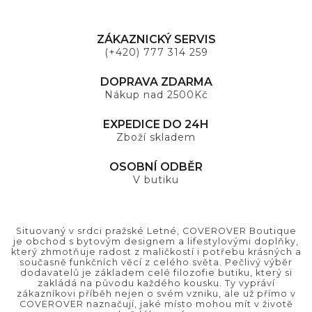
ZÁKAZNICKÝ SERVIS
(+420) 777 314 259
DOPRAVA ZDARMA
Nákup nad 2500Kč
EXPEDICE DO 24H
Zboží skladem
OSOBNÍ ODBĚR
V butiku
Situovaný v srdci pražské Letné, COVEROVER Boutique
je obchod s bytovým designem a lifestylovými doplňky,
který zhmotňuje radost z maličkostí i potřebu krásných a
současně funkčních věcí z celého světa. Pečlivý výběr
dodavatelů je základem celé filozofie butiku, který si
zakládá na původu každého kousku. Ty vypráví
zákazníkovi příběh nejen o svém vzniku, ale už přímo v
COVEROVER naznačují, jaké místo mohou mít v životě