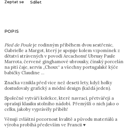
Zeptat se
Sdílet
POPIS
Pied de Poule
je rodinným příběhem dvou sestřenic,
Gabrielle a Margot, který je spojuje kolem vzpomínek z
dětství strávených v povodí Arcachonu! Ubrusy Paule
Marrota, červené ginghamové ubrousky, čínský porcelán
na pití čaje, servis „Choux“ a všechny portugalské kýče
babičky Claudine …
Značka vznikla před vice než deseti lety, když holky
dostudovaly grafický a módní design (každá jeden).
Společně vytváří kolekce, které navrací, přetvářejí a
oprašují klasiku stolního nádobí. Přemýšlí o nich jako o
celku, jakoby vyprávěly příběh!
Věnují zvláštní pozornost kvalitě a původu materiálů a
výroba probíhá především ve Francii ♥