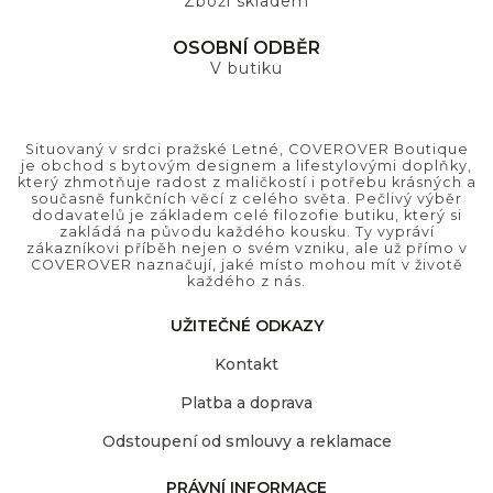
Zboží skladem
OSOBNÍ ODBĚR
V butiku
Situovaný v srdci pražské Letné, COVEROVER Boutique
je obchod s bytovým designem a lifestylovými doplňky,
který zhmotňuje radost z maličkostí i potřebu krásných a
současně funkčních věcí z celého světa. Pečlivý výběr
dodavatelů je základem celé filozofie butiku, který si
zakládá na původu každého kousku. Ty vypráví
zákazníkovi příběh nejen o svém vzniku, ale už přímo v
COVEROVER naznačují, jaké místo mohou mít v životě
každého z nás.
UŽITEČNÉ ODKAZY
Kontakt
Platba a doprava
Odstoupení od smlouvy a reklamace
PRÁVNÍ INFORMACE