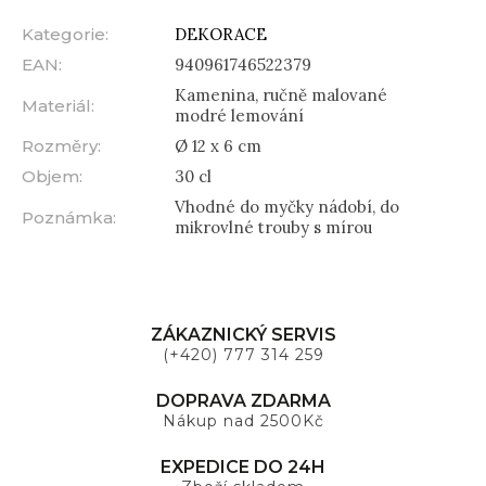
Kategorie
:
DEKORACE
EAN
:
940961746522379
Kamenina, ručně malované
Materiál
:
modré lemování
Rozměry
:
Ø 12 x 6 cm
Objem
:
30 cl
Vhodné do myčky nádobí, do
Poznámka
:
mikrovlné trouby s mírou
ZÁKAZNICKÝ SERVIS
(+420) 777 314 259
DOPRAVA ZDARMA
Nákup nad 2500Kč
EXPEDICE DO 24H