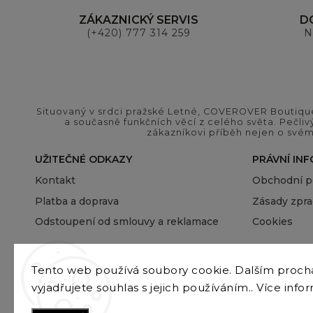
ZÁKAZNICKÝ SERVIS
D
(+420) 777 314 259
N
Situovaný v srdci pražské Letné, COVEROVER Boutique
a současně funkčních věcí z celého světa. Pečliv
zákazníkovi příběh nejen o svém
UŽITEČNÉ ODKAZY
PRÁVNÍ IN
Kontakt
Obchodní 
Platba a doprava
Zásady zpra
Odstoupení od smlouvy a reklamace
Cookies
Tento web používá soubory cookie. Dalším proc
vyjadřujete souhlas s jejich používáním.. Více info