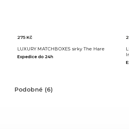
275 Kč
2
LUXURY MATCHBOXES sirky The Hare
L
I
Expedice do 24h
E
Podobné (6)