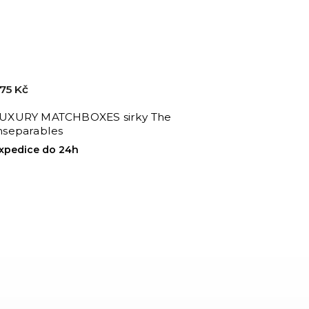
75 Kč
UXURY MATCHBOXES sirky The
nseparables
xpedice do 24h