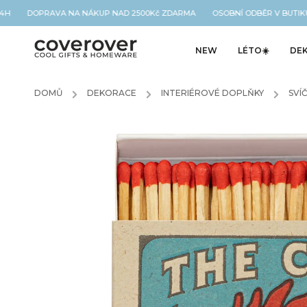
H DOPRAVA NA NÁKUP NAD 2500Kč ZDARMA OSOBNÍ ODBĚR V BUTIKU N
NEW
LÉTO☀️
DE
DOMŮ
/
DEKORACE
/
INTERIÉROVÉ DOPLŇKY
/
SVÍ