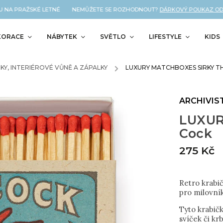
A PRAŽSKÉ LETNÉ NEMŮŽETE SE ROZHODNOUT?
DÁRKOVÝ POUKAZ OD NÁS
KORACE
NÁBYTEK
SVĚTLO
LIFESTYLE
KIDS
ČKY, INTERIÉROVÉ VŮNĚ A ZÁPALKY
/
LUXURY MATCHBOXES SIRKY T
ARCHIVIS
LUXUR
Cock
275 Kč
Retro krabi
pro milovní
Tyto krabič
svíček či kr