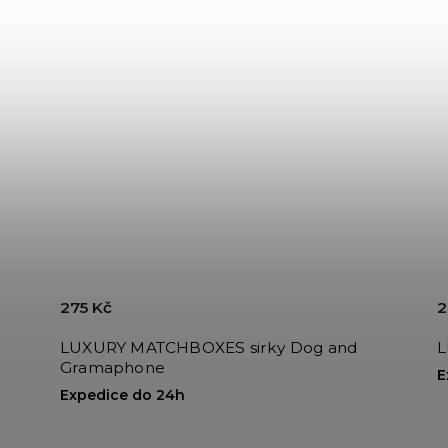
275 Kč
2
s
LUXURY MATCHBOXES sirky Dog and
L
Gramaphone
E
Expedice do 24h