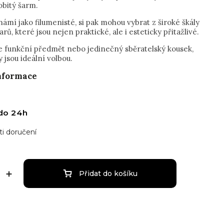
obitý šarm.
námí jako filumenisté, si pak mohou vybrat z široké škály
varů, které jsou nejen praktické, ale i esteticky přitažlivé.
te funkční předmět nebo jedinečný sběratelský kousek,
y jsou ideální volbou.
informace
do 24h
i doručení
Přidat do košíku