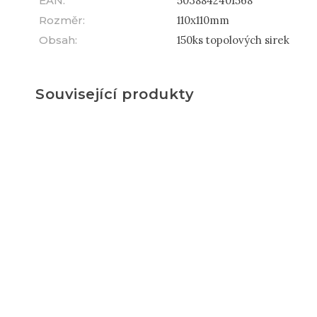
EAN
:
5038842401568
Rozměr
:
110x110mm
Obsah
:
150ks topolových sirek
Související produkty