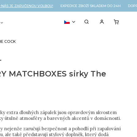
 JE ZARUČENOU VOLBOU!
EXPEDICE ZBOŽÍ SKLADEM DO 24H DOPRAVA
VOUCHER
% OUTLET
HE COCK
T
Y MATCHBOXES sirky The
čky extra dlouhých zápalek jsou opravdovým skvostem
ky útulné atmosféry a barevných akcentů v domácnosti.
ky nejenže zaručují bezpečnost a pohodlí při zapalování
bu, ale také představují stylový doplněk, který dodá