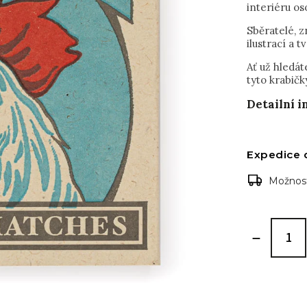
interiéru os
Sběratelé, z
ilustrací a t
Ať už hledá
tyto krabičk
Detailní 
Expedice 
Možnost