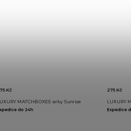
75 Kč
275 Kč
UXURY MATCHBOXES sirky Sunrise
LUXURY M
xpedice do 24h
Expedice 