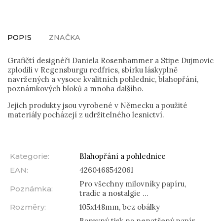
POPIS
ZNAČKA
Grafičtí designéři Daniela Rosenhammer a Stipe Dujmovic
zplodili v Regensburgu redfries, sbírku láskyplně
navržených a vysoce kvalitních pohlednic, blahopřání,
poznámkových bloků a mnoha dalšího.
Jejich produkty jsou vyrobené v Německu a použité
materiály pocházejí z udržitelného lesnictví.
Kategorie
:
Blahopřání a pohlednice
EAN
:
4260468542061
Pro všechny milovníky papíru,
Poznámka
:
tradic a nostalgie ...
Rozměry
:
105x148mm, bez obálky
Barevný tisk na nenatřený papír