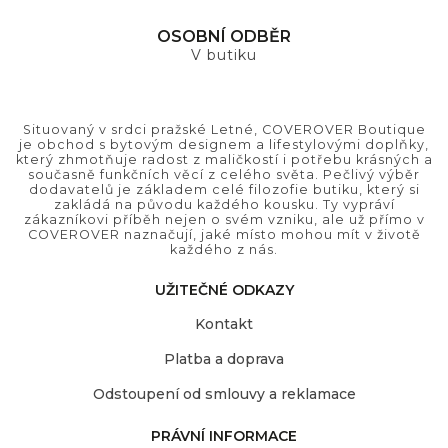
OSOBNÍ ODBĚR
V butiku
Situovaný v srdci pražské Letné, COVEROVER Boutique
je obchod s bytovým designem a lifestylovými doplňky,
který zhmotňuje radost z maličkostí i potřebu krásných a
současně funkčních věcí z celého světa. Pečlivý výběr
dodavatelů je základem celé filozofie butiku, který si
zakládá na původu každého kousku. Ty vypráví
zákazníkovi příběh nejen o svém vzniku, ale už přímo v
COVEROVER naznačují, jaké místo mohou mít v životě
každého z nás.
UŽITEČNÉ ODKAZY
Kontakt
Platba a doprava
Odstoupení od smlouvy a reklamace
PRÁVNÍ INFORMACE