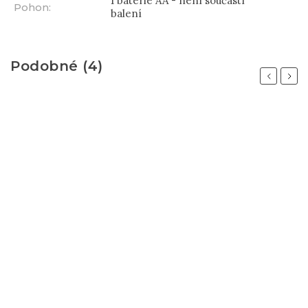
1 baterie AA - není součástí
Pohon
:
balení
Podobné (4)
Previous
Next