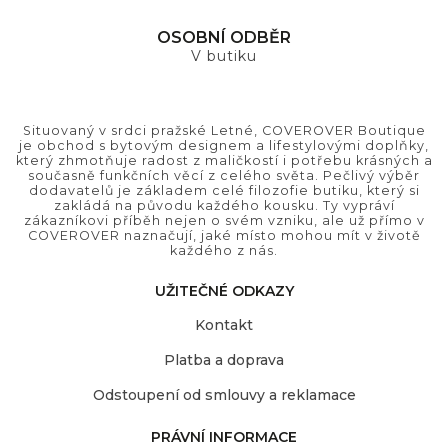
OSOBNÍ ODBĚR
V butiku
Situovaný v srdci pražské Letné, COVEROVER Boutique
je obchod s bytovým designem a lifestylovými doplňky,
který zhmotňuje radost z maličkostí i potřebu krásných a
současně funkčních věcí z celého světa. Pečlivý výběr
dodavatelů je základem celé filozofie butiku, který si
zakládá na původu každého kousku. Ty vypráví
zákazníkovi příběh nejen o svém vzniku, ale už přímo v
COVEROVER naznačují, jaké místo mohou mít v životě
každého z nás.
UŽITEČNÉ ODKAZY
Kontakt
Platba a doprava
Odstoupení od smlouvy a reklamace
PRÁVNÍ INFORMACE