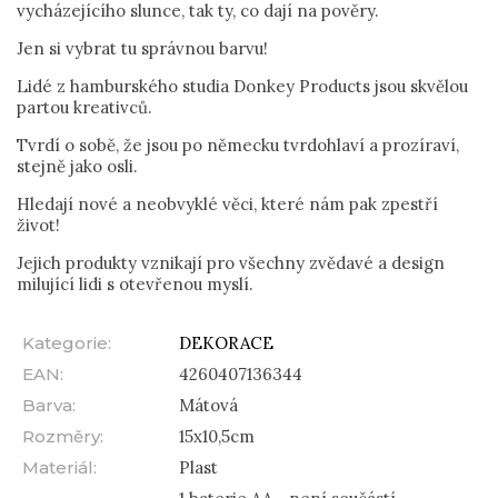
vycházejícího slunce, tak ty, co dají na pověry.
Jen si vybrat tu správnou barvu!
Lidé z hamburského studia Donkey Products jsou skvělou
partou kreativců.
Tvrdí o sobě, že jsou po německu tvrdohlaví a prozíraví,
stejně jako osli.
Hledají nové a neobvyklé věci, které nám pak zpestří
život!
Jejich produkty vznikají pro všechny zvědavé a design
milující lidi s otevřenou myslí.
Kategorie
:
DEKORACE
EAN
:
4260407136344
Barva
:
Mátová
Rozměry
:
15x10,5cm
Materiál
:
Plast