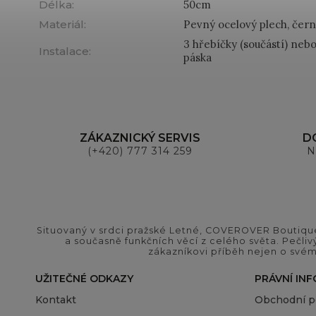
Délka
:
50cm
Materiál
:
Pevný ocelový plech, čern
3 hřebíčky (součástí) neb
Instalace
:
páska
ZÁKAZNICKÝ SERVIS
D
(+420) 777 314 259
N
Situovaný v srdci pražské Letné, COVEROVER Boutique
a současně funkčních věcí z celého světa. Pečliv
zákazníkovi příběh nejen o svém
UŽITEČNÉ ODKAZY
PRÁVNÍ IN
Kontakt
Obchodní 