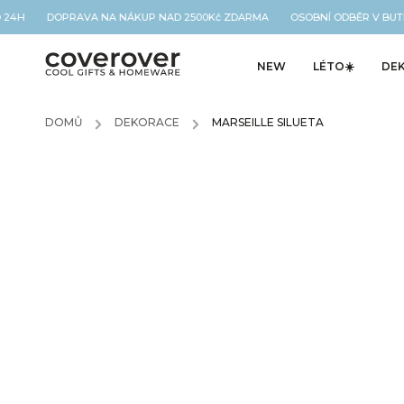
O 24H DOPRAVA NA NÁKUP NAD 2500Kč ZDARMA OSOBNÍ ODBĚR V BUTI
NEW
LÉTO☀️
DE
DOMŮ
/
DEKORACE
/
MARSEILLE SILUETA