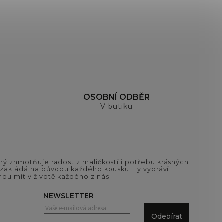
OSOBNÍ ODBĚR
V butiku
ý zhmotňuje radost z maličkostí i potřebu krásných
si zakládá na původu každého kousku. Ty vypráví
ou mít v životě každého z nás.
NEWSLETTER
Odebírat