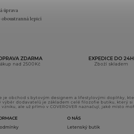
á úprava
o oboustranná lepicí
OPRAVA ZDARMA
EXPEDICE DO 24H
ákup nad 2500Kč
Zboží skladem
 je obchod s bytovým designem a lifestylovými doplňky, kter
ý výběr dodavatelů je základem celé filozofie butiku, který 
 vzniku, ale už přímo v COVEROVER naznačují, jaké místo moh
FORMACE
O NÁS
podmínky
Letenský butik