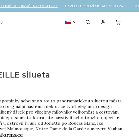
NÁS JE ZARUČENOU VOLBOU!
EXPEDICE ZBOŽÍ SKLADEM DO 24H DOP
VOUCHER
% OUTLET
ILLE silueta
vzpomínky nebo sny s touto panoramatickou siluetou města
to originální nástěnná dekorace tvoří elegantní design
líbený dárek pro všechny milovníky velkoměst a cestování
ínejte si místa, která jste navštívili nebo toužíte objevit ♥
 u ostrovů Friuli, od Joliette po Roucas Blanc, lze
vrť Malmousque, Notre Dame de la Garde a mezeru Vauban.
informace