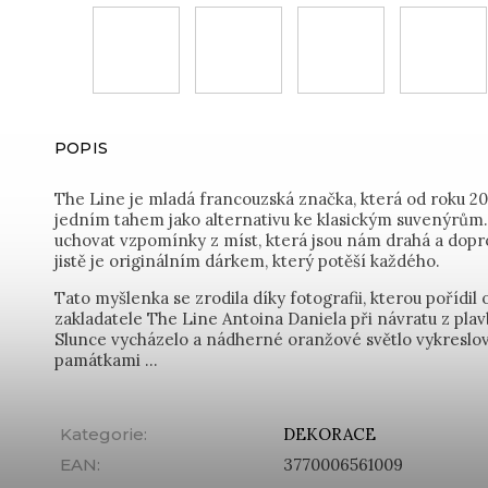
POPIS
The Line je mladá francouzská značka, která od roku 201
jedním tahem jako alternativu ke klasickým suvenýrům. 
uchovat vzpomínky z míst, která jsou nám drahá a dopro
jistě je originálním dárkem, který potěší každého.
Tato myšlenka se zrodila díky fotografii, kterou pořídil 
zakladatele The Line Antoina Daniela při návratu z plav
Slunce vycházelo a nádherné oranžové světlo vykreslova
památkami ...
Kategorie
:
DEKORACE
EAN
:
3770006561009