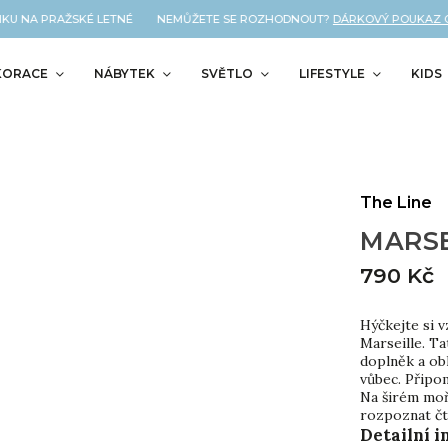
KU NA PRAŽSKÉ LETNÉ NEMŮŽETE SE ROZHODNOUT?
DÁRKOVÝ POUKAZ OD 
KORACE
NÁBYTEK
SVĚTLO
LIFESTYLE
KIDS
The Line
MARSE
790 Kč
Hýčkejte si 
Marseille. Ta
doplněk a ob
vůbec. Připom
Na širém moři
rozpoznat čt
Detailní 