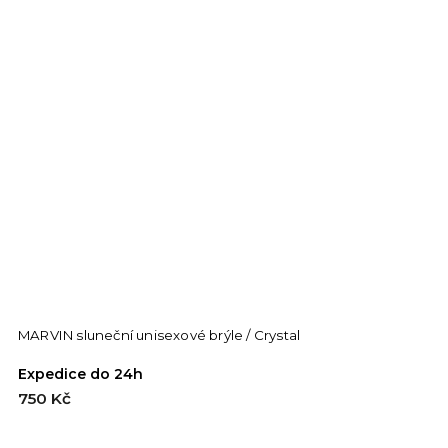
MARVIN sluneční unisexové brýle / Crystal
M
Expedice do 24h
E
750 Kč
7