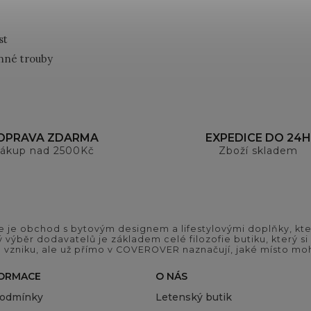
st
nné trouby
OPRAVA ZDARMA
EXPEDICE DO 24H
ákup nad 2500Kč
Zboží skladem
 je obchod s bytovým designem a lifestylovými doplňky, kter
ý výběr dodavatelů je základem celé filozofie butiku, který 
 vzniku, ale už přímo v COVEROVER naznačují, jaké místo moh
FORMACE
O NÁS
podmínky
Letenský butik