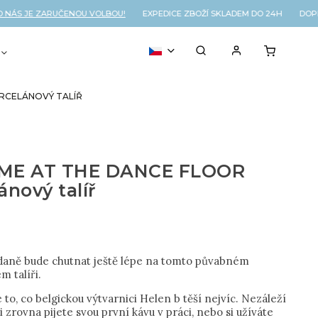
ÁS JE ZARUČENOU VOLBOU!
EXPEDICE ZBOŽÍ SKLADEM DO 24H DOPRA
VOUCHER
% OUTLET
RCELÁNOVÝ TALÍŘ
ME AT THE DANCE FLOOR
ánový talíř
daně bude chutnat ještě lépe na tomto půvabném
m talíři.
 to, co belgickou výtvarnici Helen b těší nejvíc. Nezáleží
li zrovna pijete svou první kávu v práci, nebo si užíváte