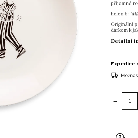
příjemné r
helen b:
"Má
Originální p
dárkem k jak
Detailní 
Expedice 
Možnost