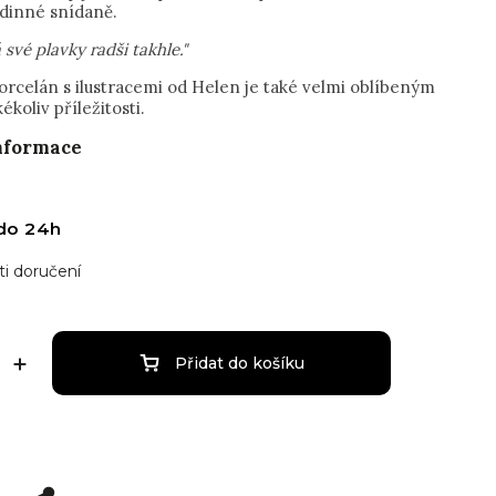
odinné snídaně.
 své plavky radši takhle."
orcelán s ilustracemi od Helen je také velmi oblíbeným
ékoliv příležitosti.
informace
do 24h
i doručení
Přidat do košíku