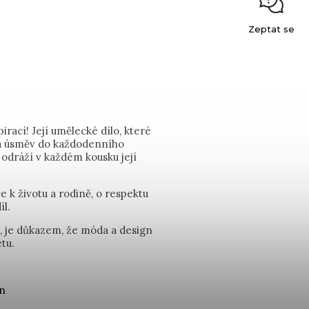
Zeptat se
rací! Její umělecké dílo, které
t a úsměv do každodenního
 odráží v každém kousku její
e k životu a rodině, o respektu
íl.
u, je důkazem, že móda a design
tu.
án