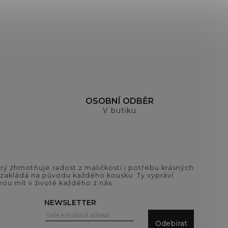
OSOBNÍ ODBĚR
V butiku
ý zhmotňuje radost z maličkostí i potřebu krásných
si zakládá na původu každého kousku. Ty vypráví
ou mít v životě každého z nás.
NEWSLETTER
Odebírat