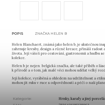
POPIS
ZNAČKA
HELEN B
Helen Blanchaert, známá jako helen b, je skutečnou inspi
zahrnuje kresby, design a různé kreace, přináší rados
života. Její vášeň pro cestování, gastronomii a hudbu se
kolekce.
Helen b je nejen belgická značka, ale také příběh o lásc
k přírodě a o tom, jak malé věci mohou udělat velký rozd
Její kolekce, vyráběná s ohledem na udržitelnost a etik
mohou jít ruku v ruce s odpovědností a péčí o naši plane
Kategorie
:
Hrnky, karafy a jiný porcel