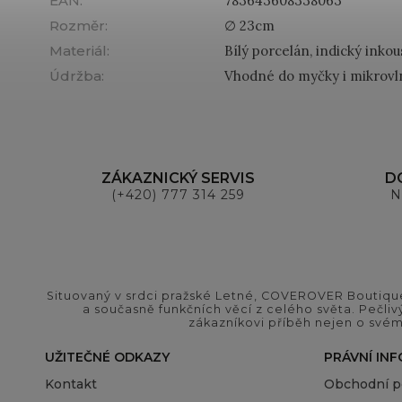
EAN
:
783643608338063
Rozměr
:
∅ 23cm
Materiál
:
Bílý porcelán, indický inkou
Údržba
:
Vhodné do myčky i mikrovl
ZÁKAZNICKÝ SERVIS
D
(+420) 777 314 259
N
Situovaný v srdci pražské Letné, COVEROVER Boutique
a současně funkčních věcí z celého světa. Pečliv
zákazníkovi příběh nejen o svém
UŽITEČNÉ ODKAZY
PRÁVNÍ IN
Kontakt
Obchodní 