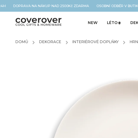
24H DOPRAVA NA NÁKUP NAD 2500Kč ZDARMA OSOBNÍ ODBĚR V BUTIKU
NEW
LÉTO☀️
DE
DOMŮ
/
DEKORACE
/
INTERIÉROVÉ DOPLŇKY
/
HRN