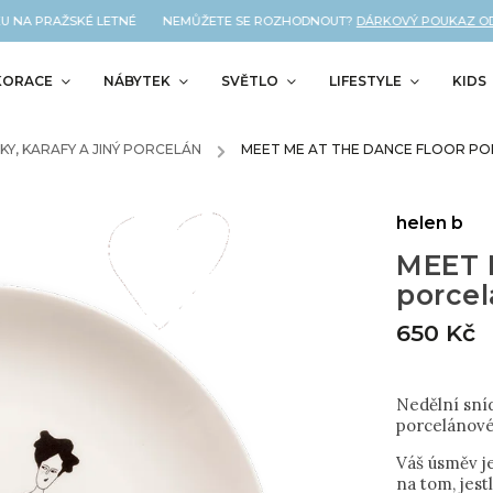
 NA PRAŽSKÉ LETNÉ NEMŮŽETE SE ROZHODNOUT?
DÁRKOVÝ POUKAZ OD N
KORACE
NÁBYTEK
SVĚTLO
LIFESTYLE
KIDS
KY, KARAFY A JINÝ PORCELÁN
/
MEET ME AT THE DANCE FLOOR PO
helen b
MEET 
porcel
650 Kč
Nedělní sní
porcelánové
Váš úsměv je
na tom, jest