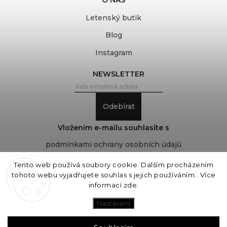
Letenský butik
Blog
Instagram
NEWSLETTER
Odebírat
Vložením e-mailu souhlasíte s
podmínkami ochrany osobních údajů
Tento web používá soubory cookie. Dalším procházením
tohoto webu vyjadřujete souhlas s jejich používáním.. Více
Copyright 2026
COVEROVER
. Všechna práva
informací
zde
.
vyhrazena.
Upravit nastavení cookies
Nastavení
Vytvořil
Shoptet
| Design
Shoptak.cz