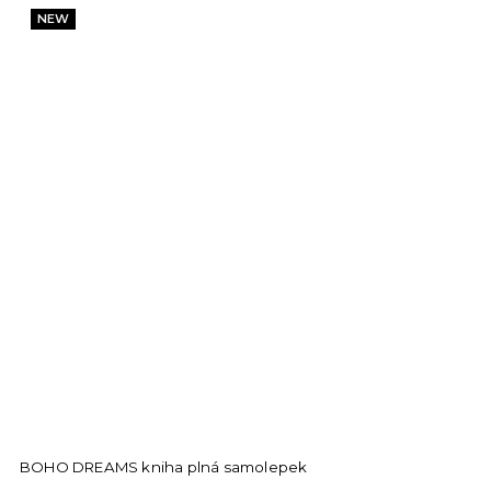
NEW
BOHO DREAMS kniha plná samolepek
B