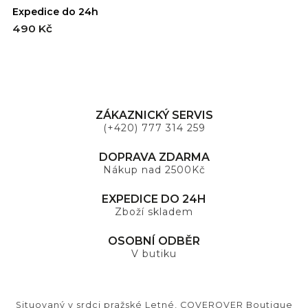
Expedice do 24h
E
490 Kč
4
ZÁKAZNICKÝ SERVIS
(+420) 777 314 259
DOPRAVA ZDARMA
Nákup nad 2500Kč
EXPEDICE DO 24H
Zboží skladem
OSOBNÍ ODBĚR
V butiku
Situovaný v srdci pražské Letné, COVEROVER Boutique