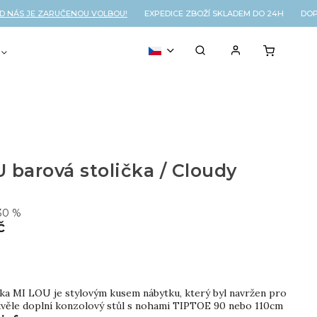
ÁS JE ZARUČENOU VOLBOU!
EXPEDICE ZBOŽÍ SKLADEM DO 24H DOPRA
VOUCHER
% OUTLET
 barová stolička / Cloudy
30 %
č
čka MI LOU je stylovým kusem nábytku, který byl navržen pro
 Skvěle doplní konzolový stůl s nohami TIPTOE 90 nebo 110cm