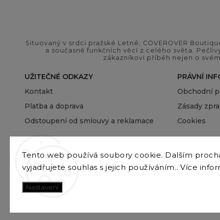
Situovaný v srdci pražské Letné, COVEROVER Boutique
a současně funkčních věcí z celého světa. Pečliv
zákazníkovi příběh nejen o svém
UŽITEČNÉ ODKAZY
PRÁVNÍ IN
Kontakt
Obchodní 
Platba a doprava
Zásady zpra
Odstoupení od smlouvy a reklamace
Cookies
Tento web používá soubory cookie. Dalším proc
vyjadřujete souhlas s jejich používáním.. Více info
Nastavení