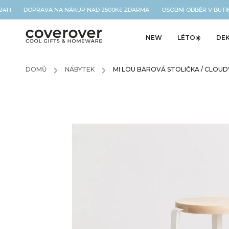
24H DOPRAVA NA NÁKUP NAD 2500Kč ZDARMA OSOBNÍ ODBĚR V BUTIK
NEW
LÉTO☀️
DE
DOMŮ
/
NÁBYTEK
/
MI LOU BAROVÁ STOLIČKA / CLOUD