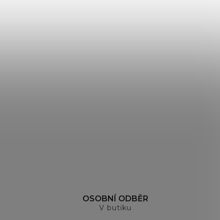
OSOBNÍ ODBĚR
V butiku