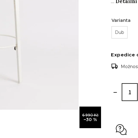
Detailní
…
Varianta
Dub
Expedice 
Možnost
6 990 Kč
–30 %