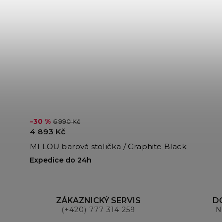
–30 %
6 990 Kč
4 893 Kč
MI LOU barová stolička / Graphite Black
Expedice do 24h
ZÁKAZNICKÝ SERVIS
D
(+420) 777 314 259
N