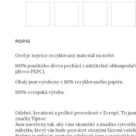
POPIS
Ocel je nejvíce recyklovaný materiál na světě.
100% použitého dřeva pochází z udržitelně obhospodař
(dřevo PEFC).
Obaly jsou vyrobeny z 80% recyklovaného papíru.
100% evropská výroba.
Odolné, kreativní a pečlivě provedené v Evropě. To js
značky Tiptoe.
Jsou navrženy tak, aby vám okamžitě a snadno vytvořily 
nábytku, který vás bude provázet různými fázemi vašeh
Budete je milovat, protože odolávají času a vyzývají k tv