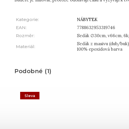
Kategorie
:
NÁBYTEK
EAN
:
7788632953319746
Rozměr
:
Sedák ∅30cm, v66cm, 6k
Sedák z masivu (dub/buk)
Materiál
:
100% epoxidová barva
Podobné (1)
Sleva