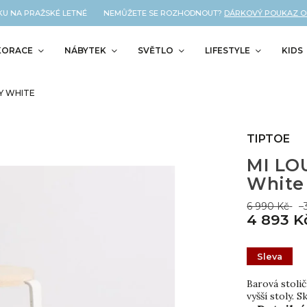
U NA PRAŽSKÉ LETNÉ NEMŮŽETE SE ROZHODNOUT?
DÁRKOVÝ POUKAZ OD N
KORACE
NÁBYTEK
SVĚTLO
LIFESTYLE
KIDS
Y WHITE
TIPTOE
MI LOU
White
6 990 Kč
–
4 893 K
Sleva
Barová stoli
vyšší stoly.