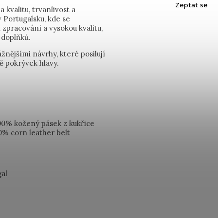
Zeptat se
kvalitu, trvanlivost a
 Portugalsku, kde se
 zpracování a vysokou kvalitu,
h doplňků.
nějšími návrhy, které posilují
tě pokrývek hlavy.
00% kožený pásek z kukřice
0% corn leather belt
gal