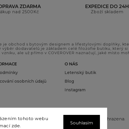
OPRAVA ZDARMA
EXPEDICE DO 24H
ákup nad 2500Kč
Zboží skladem
 je obchod s bytovým designem a lifestylovými doplňky, kter
ý výběr dodavatelů je základem celé filozofie butiku, který 
 vzniku, ale už přímo v COVEROVER naznačují, jaké místo moh
FORMACE
O NÁS
podmínky
Letenský butik
cování osobních údajů
Blog
Instagram
házením tohoto webu
Copyright 2026
COVEROVER
. Všechna práva vyhrazena.
Souhlasím
Upravit nastavení cookies
rmací
zde
.