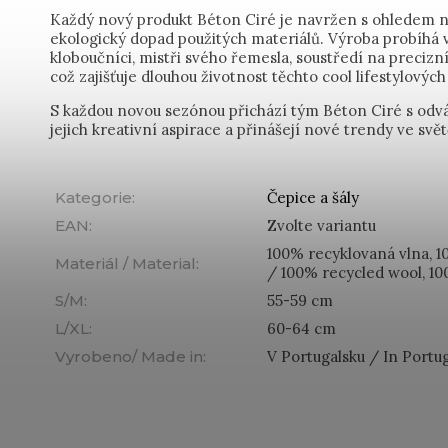
Každý nový produkt Béton Ciré je navržen s ohledem na 
ekologický dopad použitých materiálů. Výroba probíhá v
kloboučníci, mistři svého řemesla, soustředí na precizní
což zajišťuje dlouhou životnost těchto cool lifestylovýc
S každou novou sezónou přichází tým Béton Ciré s odváž
jejich kreativní aspirace a přinášejí nové trendy ve svě
Kategorie
:
Čepice a šály
EAN
:
Zvolte variantu
100% recyklovaná vlna, 1
Materiál / Material
:
/ 100% recycled wool, 10
S/M
:
55-59 cm
L/XL
:
60-64 cm
Vyrobeno/ Made in
:
V Portugalsku / In Portu