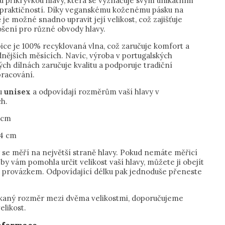
 přikrývkou hlavy, která se vyznačuje svým unikátním
praktičností. Díky veganskému koženému pásku na
 je možné snadno upravit její velikost, což zajišťuje
šení pro různé obvody hlavy.
ice je 100% recyklovaná vlna, což zaručuje komfort a
dnějších měsících. Navíc, výroba v portugalských
ch dílnách zaručuje kvalitu a podporuje tradiční
racování.
ou
unisex
a odpovídají rozměrům vaší hlavy v
h.
9 cm
4 cm
 se měří na největší straně hlavy. Pokud nemáte měřicí
 by vám pomohla určit velikost vaší hlavy, můžete ji obejít
 provázkem.​ ​Odpovídající délku pak jednoduše přeneste
skaný rozměr mezi dvěma velikostmi, doporučujeme
velikost.