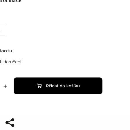
informace
L
iantu
i doručení
Přidat do košíku