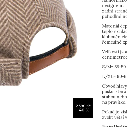
námořnickou
designem a 
zadní straně
pohodlné no
Materiál čep
teplo v chla
kloboučnický
řemeslné zp
Velikosti js
centimetrec
S/M= 55-5
L/XL= 60-6
Obvod hlavy
pásku, která
stuhou nebo
na pravítko.
2 590 Kč
–40 %
Pokud je zí
zvolit větší 