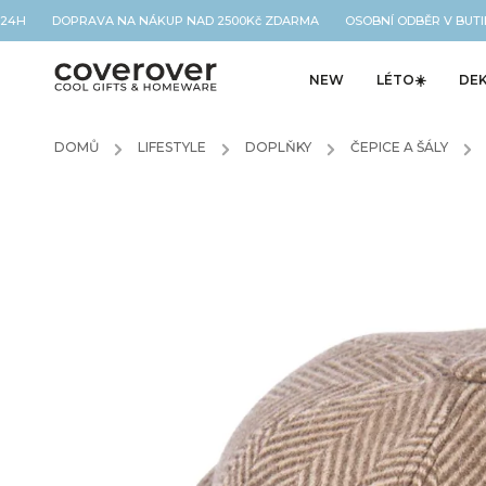
 24H DOPRAVA NA NÁKUP NAD 2500Kč ZDARMA OSOBNÍ ODBĚR V BUTIK
NEW
LÉTO☀️
DE
DOMŮ
/
LIFESTYLE
/
DOPLŇKY
/
ČEPICE A ŠÁLY
/