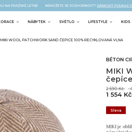
U NA PRAŽSKÉ LETNÉ NEMŮŽETE SE ROZHODNOUT?
DÁRKOVÝ POUKAZ OD N
KORACE
NÁBYTEK
SVĚTLO
LIFESTYLE
KIDS
MIKI WOOL PATCHWORK SAND ČEPICE 100% RECYKLOVANÁ VLNA
BÉTON CI
MIKI
čepice
2 590 Kč
–
1 554 Kč
Sleva
MIKI je oblí