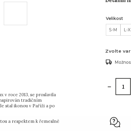
Detailní 
Velikost
S-M
L-X
Zvolte var
Možnost
 v roce 2013, se proslavila
inspirován tradičním
stal ikonou v Paříži a po
citou a respektem k řemeslné