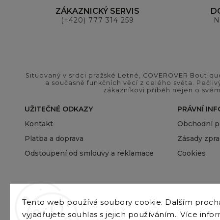
ZÁKAZNICKÝ SERVIS
D
(+420) 777 314 259
N
Situovaný v srdci pražské Letné, COVEROVER Boutique
a současně funkčních věcí z celého světa. Pečliv
zákazníkovi příběh nejen o svém
UŽITEČNÉ ODKAZY
PRÁVNÍ IN
Kontakt
Obchodní 
Platba a doprava
Zásady zpra
Odstoupení od smlouvy a reklamace
Cookies
Tento web používá soubory cookie. Dalším proc
vyjadřujete souhlas s jejich používáním.. Více info