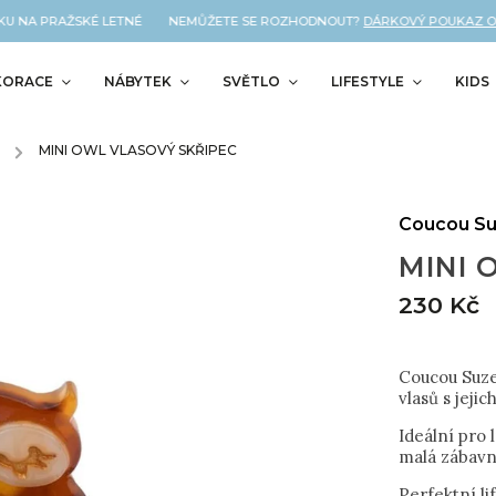
U NA PRAŽSKÉ LETNÉ NEMŮŽETE SE ROZHODNOUT?
DÁRKOVÝ POUKAZ OD N
KORACE
NÁBYTEK
SVĚTLO
LIFESTYLE
KIDS
/
MINI OWL VLASOVÝ SKŘIPEC
Coucou Su
MINI O
230 Kč
Coucou Suzet
vlasů s jeji
Ideální pro 
malá zábavn
Perfektní li