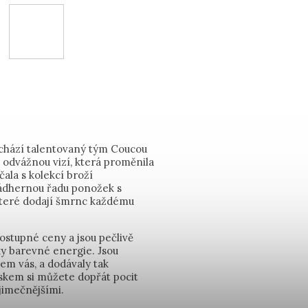
nachází talentovaný tým Coucou
la odvážnou vizí, která proměnila
čala s kolekcí broží
 nádhernou řadu ponožek s
které dodají šmrnc každému
ostupné ceny a jsou pečlivě
ky barevné energie. Jsou
em vás, a dodávaly tak
kem si můžete dopřát pocit
ýjimečnějšími.