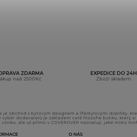
OPRAVA ZDARMA
EXPEDICE DO 24H
ákup nad 2500Kč
Zboží skladem
 je obchod s bytovým designem a lifestylovými doplňky, kter
ý výběr dodavatelů je základem celé filozofie butiku, který 
 vzniku, ale už přímo v COVEROVER naznačují, jaké místo moh
FORMACE
O NÁS