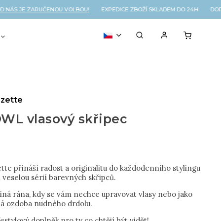
ÁS JE ZARUČENOU VOLBOU!
EXPEDICE ZBOŽÍ SKLADEM DO 24H DOPRA
VOUCHER
% OUTLET
zette
WL vlasový skřipec
te přináší radost a originalitu do každodenního stylingu
ch veselou sérií barevných skřipců.
líná rána, kdy se vám nechce upravovat vlasy nebo jako
á ozdoba nudného drdolu.
festylový doplněk pro ty co chtějí být vidět!