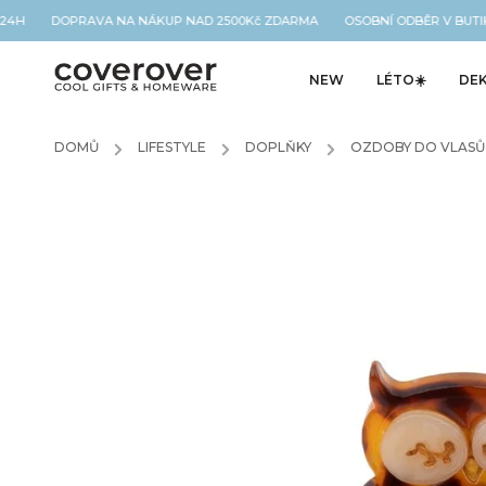
 24H DOPRAVA NA NÁKUP NAD 2500Kč ZDARMA OSOBNÍ ODBĚR V BUTIK
NEW
LÉTO☀️
DE
DOMŮ
/
LIFESTYLE
/
DOPLŇKY
/
OZDOBY DO VLASŮ