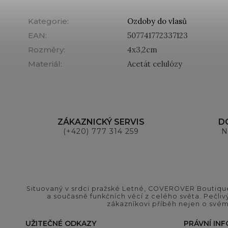
Kategorie
:
Ozdoby do vlasů
EAN
:
507741772337123
Rozměry
:
4x3,2cm
Materiál
:
Acetát celulózy
ZÁKAZNICKÝ SERVIS
D
(+420) 777 314 259
N
Situovaný v srdci pražské Letné, COVEROVER Boutique
a současně funkčních věcí z celého světa. Pečliv
zákazníkovi příběh nejen o svém
UŽITEČNÉ ODKAZY
PRÁVNÍ IN