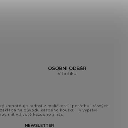
OSOBNÍ ODBĚR
V butiku
ý zhmotňuje radost z maličkostí i potřebu krásných
si zakládá na původu každého kousku. Ty vypráví
ou mít v životě každého z nás.
NEWSLETTER