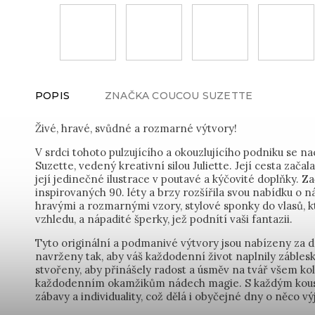
POPIS
ZNAČKA
COUCOU SUZETTE
Živé, hravé, svůdné a rozmarné výtvory!
V srdci tohoto pulzujícího a okouzlujícího podniku se 
Suzette, vedený kreativní silou Juliette. Její cesta zača
její jedinečné ilustrace v poutavé a kýčovité doplňky. Za
inspirovaných 90. léty a brzy rozšířila svou nabídku o
hravými a rozmarnými vzory, stylové sponky do vlasů, 
vzhledu, a nápadité šperky, jež podnítí vaši fantazii.
Tyto originální a podmanivé výtvory jsou nabízeny za d
navrženy tak, aby váš každodenní život naplnily zábles
stvořeny, aby přinášely radost a úsměv na tvář všem kol
každodenním okamžikům nádech magie. S každým kous
zábavy a individuality, což dělá i obyčejné dny o něco v