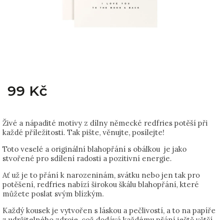
99 Kč
Živé a nápadité motivy z dílny německé redfries potěší při
každé příležitosti. Tak pište, věnujte, posílejte!
Toto veselé a originální blahopřání s obálkou je jako
stvořené pro sdílení radosti a pozitivní energie.
Ať už je to přání k narozeninám, svátku nebo jen tak pro
potěšení, redfries nabízí širokou škálu blahopřání, které
můžete poslat svým blízkým.
Každý kousek je vytvořen s láskou a pečlivostí, a to na papíře
z udržitelného zdroje, což dodává každému přání ještě větší