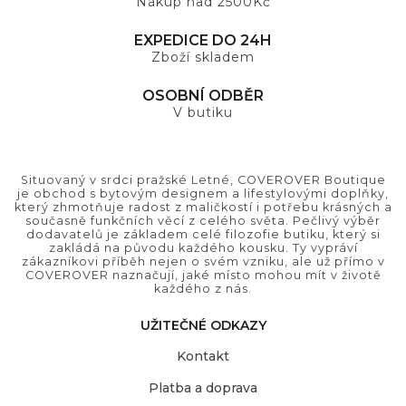
Nákup nad 2500Kč
EXPEDICE DO 24H
Zboží skladem
OSOBNÍ ODBĚR
V butiku
Situovaný v srdci pražské Letné, COVEROVER Boutique
je obchod s bytovým designem a lifestylovými doplňky,
který zhmotňuje radost z maličkostí i potřebu krásných a
současně funkčních věcí z celého světa. Pečlivý výběr
dodavatelů je základem celé filozofie butiku, který si
zakládá na původu každého kousku. Ty vypráví
zákazníkovi příběh nejen o svém vzniku, ale už přímo v
COVEROVER naznačují, jaké místo mohou mít v životě
každého z nás.
UŽITEČNÉ ODKAZY
Kontakt
Platba a doprava