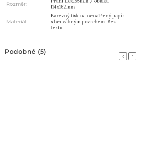
Přání 110x155mm / obálka
Rozměr
:
114x162mm
Barevný tisk na nenatřený papír
Materiál
:
s hedvábným povrchem. Bez
textu.
Podobné (5)
Previous
Next