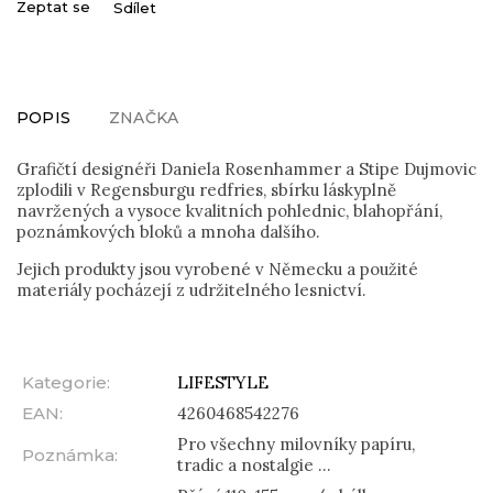
Zeptat se
Sdílet
POPIS
ZNAČKA
Grafičtí designéři Daniela Rosenhammer a Stipe Dujmovic
zplodili v Regensburgu redfries, sbírku láskyplně
navržených a vysoce kvalitních pohlednic, blahopřání,
poznámkových bloků a mnoha dalšího.
Jejich produkty jsou vyrobené v Německu a použité
materiály pocházejí z udržitelného lesnictví.
Kategorie
:
LIFESTYLE
EAN
:
4260468542276
Pro všechny milovníky papíru,
Poznámka
:
tradic a nostalgie ...