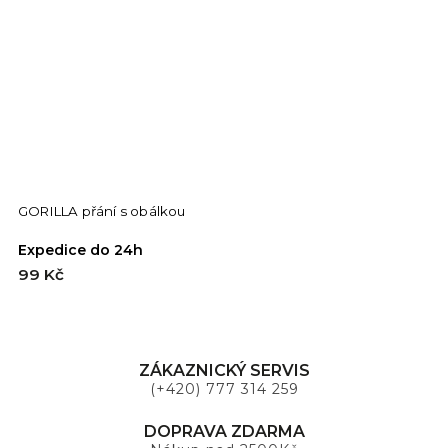
GORILLA přání s obálkou
P
Expedice do 24h
E
99 Kč
9
ZÁKAZNICKÝ SERVIS
(+420) 777 314 259
DOPRAVA ZDARMA