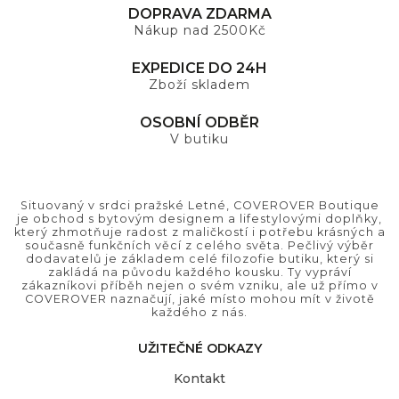
DOPRAVA ZDARMA
Nákup nad 2500Kč
EXPEDICE DO 24H
Zboží skladem
OSOBNÍ ODBĚR
V butiku
Situovaný v srdci pražské Letné, COVEROVER Boutique
je obchod s bytovým designem a lifestylovými doplňky,
který zhmotňuje radost z maličkostí i potřebu krásných a
současně funkčních věcí z celého světa. Pečlivý výběr
dodavatelů je základem celé filozofie butiku, který si
zakládá na původu každého kousku. Ty vypráví
zákazníkovi příběh nejen o svém vzniku, ale už přímo v
COVEROVER naznačují, jaké místo mohou mít v životě
každého z nás.
UŽITEČNÉ ODKAZY
Kontakt