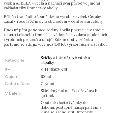
vosk a ABELLA = včela a nachází svůj původ ve jménu
zakladatelky Francesky Abelly.
Příběh tradičního španělského výrobce svíček Cerabella
začal v roce 1862 malým obchodem v centru Barcelony.
Dnes už pátá generace rodiny Abella pokračuje v tradici
tohoto krásného řemesla a vědomě se vzdává moderních
výrobních procesů a strojů. Různé druhy svíček a
parfémů se zde již více než 150 let vyrábí ručně a s láskou.
Svíčky a interiérové vůně a
Kategorie
:
zápalky
EAN
:
8414665020761
Objem
:
100ml
Doba difúze
:
7 týdnů
Skleněný flakón, 8ks dřevěných
V balení
:
tyčinek
Opatrně vložte tyčinky do
flakónu, postupně nasají parfém a
vůně se začne šířit. Intenzitu