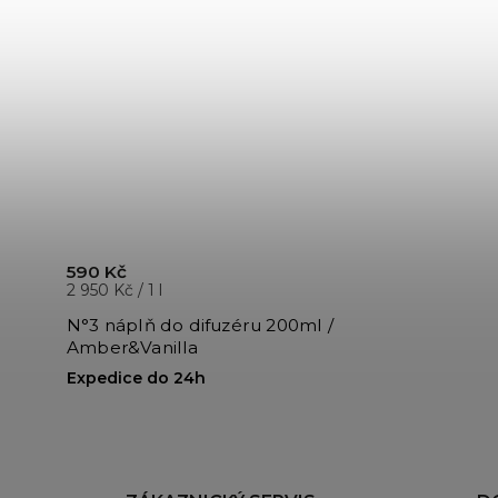
590 Kč
2 950 Kč / 1 l
N°3 náplň do difuzéru 200ml /
Amber&Vanilla
Expedice do 24h