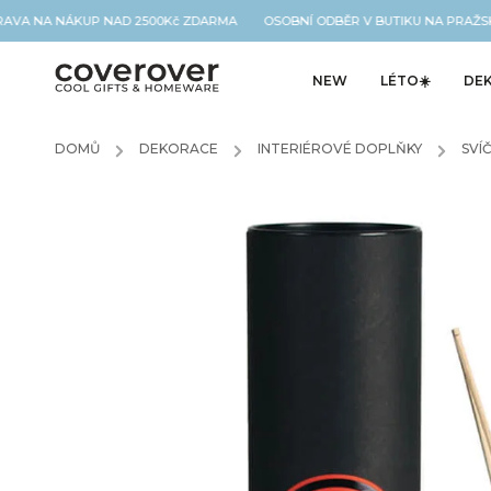
A NA NÁKUP NAD 2500Kč ZDARMA OSOBNÍ ODBĚR V BUTIKU NA PRAŽSK
NEW
LÉTO☀️
DE
DOMŮ
/
DEKORACE
/
INTERIÉROVÉ DOPLŇKY
/
SVÍ