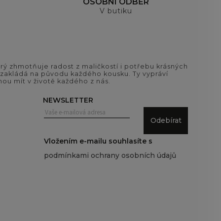
OSOBNÍ ODBĚR
V butiku
ý zhmotňuje radost z maličkostí i potřebu krásných
si zakládá na původu každého kousku. Ty vypráví
ou mít v životě každého z nás.
NEWSLETTER
Odebírat
Vložením e-mailu souhlasíte s
podmínkami ochrany osobních údajů