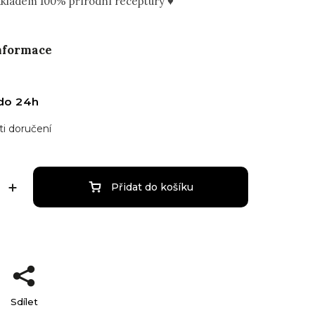
ákladem 100% přírodní receptury ♥
informace
do 24h
i doručení
Přidat do košíku
Sdílet