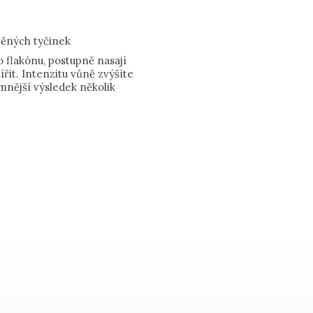
věných tyčinek
 flakónu, postupně nasají
řit. Intenzitu vůně zvýšíte
mnější výsledek několik