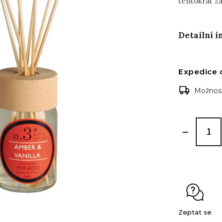
tentokrát z
Detailní 
Expedice 
Možnost
Zeptat se