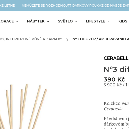
É LETNÉ NEMŮŽETE SE ROZHODNOUT?
DÁRKOVÝ POUKAZ OD NÁS JE ZARUČ
KORACE
NÁBYTEK
SVĚTLO
LIFESTYLE
KIDS
ČKY, INTERIÉROVÉ VŮNĚ A ZÁPALKY
/
N°3 DIFUZÉR / AMBER&VANILL
CERABEL
N°3 di
390 Kč
3 900 Kč / 1 
Kolekce
Nu
Cerabella
.
Představují 
dárkovém bal