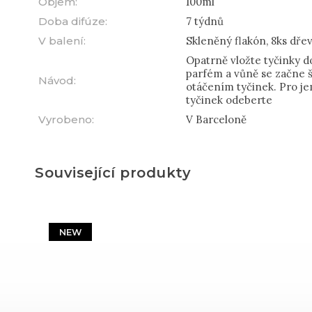
Objem
:
100ml
Doba difúze
:
7 týdnů
V balení
:
Skleněný flakón, 8ks dře
Opatrně vložte tyčinky do
parfém a vůně se začne ší
Návod
:
otáčením tyčinek. Pro je
tyčinek odeberte
Vyrobeno
:
V Barceloně
Související produkty
NEW