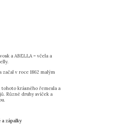
vosk a ABELLA = včela a
lly.
a začal v roce 1862 malým
i tohoto krásného řemesla a
ů. Různé druhy svíček a
ou.
 a zápalky