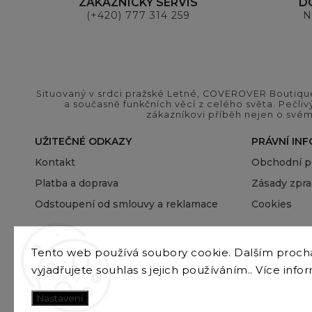
ZÁKAZNICKÝ SERVIS
D
(+420) 777 314 259
N
Situovaný v srdci pražské Letné, COVEROVER Boutique
a současně funkčních věcí z celého světa. Pečliv
zákazníkovi příběh nejen o svém
UŽITEČNÉ ODKAZY
PRÁVNÍ IN
Kontakt
Obchodní 
Platba a doprava
Zásady zpra
Odstoupení od smlouvy a reklamace
Cookies
Tento web používá soubory cookie. Dalším proc
vyjadřujete souhlas s jejich používáním.. Více info
Nastavení