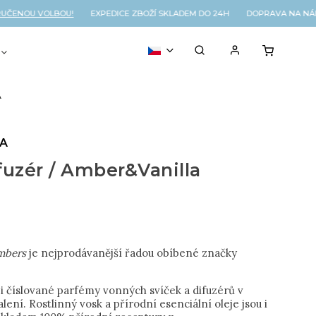
ENOU VOLBOU!
EXPEDICE ZBOŽÍ SKLADEM DO 24H DOPRAVA NA NÁKU
VOUCHER
% OUTLET
A
LA
fuzér / Amber&Vanilla
l
mbers
je nejprodávanější řadou obíbené značky
ji číslované parfémy vonných svíček a difuzérů v
ení. Rostlinný vosk a přírodní esenciální oleje jsou i