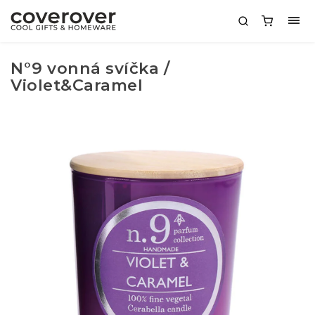
N°9 vonná svíčka /
Violet&Caramel