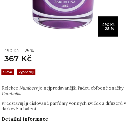
490 Kč
–25 %
490 Kč
–25 %
367 Kč
Sleva
Výprodej
Kolekce
Numbers
je nejprodávanější řadou obíbené značky
Cerabella
.
Představují ji číslované parfémy vonných svíček a difuzérů v
dárkovém balení.
Detailní informace