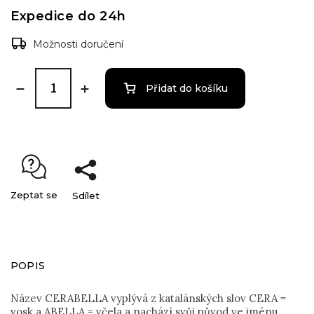
Expedice do 24h
Možnosti doručení
Přidat do košíku
Zeptat se
Sdílet
POPIS
Název CERABELLA vyplývá z katalánských slov CERA =
vosk a ABELLA = včela a nachází svůj původ ve jménu