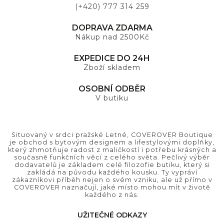
(+420) 777 314 259
DOPRAVA ZDARMA
Nákup nad 2500Kč
EXPEDICE DO 24H
Zboží skladem
OSOBNÍ ODBĚR
V butiku
Situovaný v srdci pražské Letné, COVEROVER Boutique
je obchod s bytovým designem a lifestylovými doplňky,
který zhmotňuje radost z maličkostí i potřebu krásných a
současně funkčních věcí z celého světa. Pečlivý výběr
dodavatelů je základem celé filozofie butiku, který si
zakládá na původu každého kousku. Ty vypráví
zákazníkovi příběh nejen o svém vzniku, ale už přímo v
COVEROVER naznačují, jaké místo mohou mít v životě
každého z nás.
UŽITEČNÉ ODKAZY