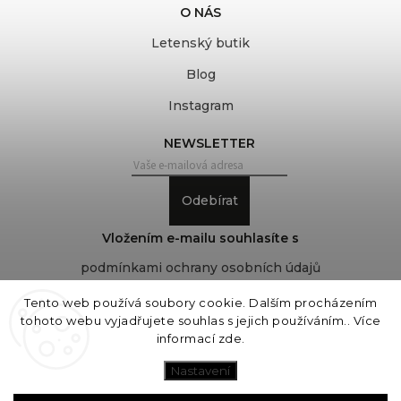
O NÁS
Letenský butik
Blog
Instagram
NEWSLETTER
Odebírat
Vložením e-mailu souhlasíte s
podmínkami ochrany osobních údajů
Tento web používá soubory cookie. Dalším procházením
tohoto webu vyjadřujete souhlas s jejich používáním.. Více
Copyright 2026
COVEROVER
. Všechna práva
informací
zde
.
vyhrazena.
Upravit nastavení cookies
Nastavení
Vytvořil
Shoptet
| Design
Shoptak.cz