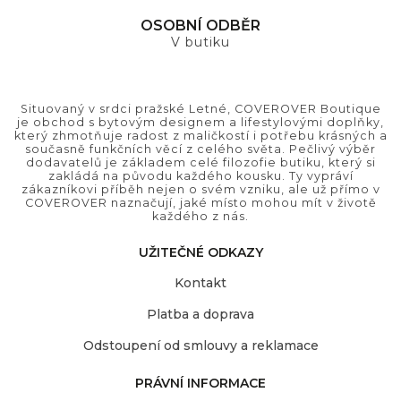
OSOBNÍ ODBĚR
V butiku
Situovaný v srdci pražské Letné, COVEROVER Boutique
je obchod s bytovým designem a lifestylovými doplňky,
který zhmotňuje radost z maličkostí i potřebu krásných a
současně funkčních věcí z celého světa. Pečlivý výběr
dodavatelů je základem celé filozofie butiku, který si
zakládá na původu každého kousku. Ty vypráví
zákazníkovi příběh nejen o svém vzniku, ale už přímo v
COVEROVER naznačují, jaké místo mohou mít v životě
každého z nás.
UŽITEČNÉ ODKAZY
Kontakt
Platba a doprava
Odstoupení od smlouvy a reklamace
PRÁVNÍ INFORMACE