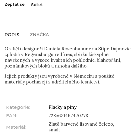
Zeptat se
Sdílet
POPIS
ZNAČKA
Grafičtí designéři Daniela Rosenhammer a Stipe Dujmovic
zplodili v Regensburgu redfries, sbírku láskyplně
navržených a vysoce kvalitních pohlednic, blahopřání,
poznámkových bloků a mnoha dalšího.
Jejich produkty jsou vyrobené v Německu a použité
materiály pocházejí z udržitelného lesnictví.
Kategorie
:
Placky a piny
EAN
:
7285631467470278
Zlatě barvené lisované železo,
Materiál
:
smalt