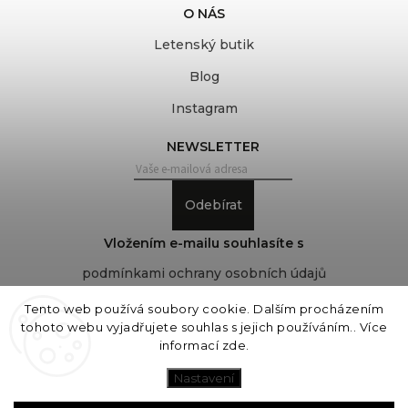
O NÁS
Letenský butik
Blog
Instagram
NEWSLETTER
Odebírat
Vložením e-mailu souhlasíte s
podmínkami ochrany osobních údajů
Tento web používá soubory cookie. Dalším procházením
tohoto webu vyjadřujete souhlas s jejich používáním.. Více
Copyright 2026
COVEROVER
. Všechna práva
informací
zde
.
vyhrazena.
Upravit nastavení cookies
Nastavení
Vytvořil
Shoptet
| Design
Shoptak.cz