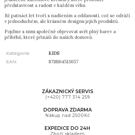
představivost a radost v každém věku.
Již patnáct let tvoří s nadšením a oddaností, což se odráží
v jednoduchém, ale krásném designu jejich produktů.
Pojďme s nimi společně objevovat svět plný barev a
příběhů, které přináší do našich domovů.
Kategorie
:
KIDS
EAN
:
8718164513657
ZÁKAZNICKÝ SERVIS
(+420) 777 314 259
DOPRAVA ZDARMA
Nákup nad 2500Kč
EXPEDICE DO 24H
Zboží skladem