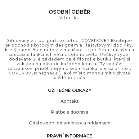
OSOBNÍ ODBĚR
V butiku
Situovaný v srdci pražské Letné, COVEROVER Boutique
je obchod s bytovým designem a lifestylovými doplňky,
který zhmotňuje radost z maličkostí i potřebu krásných a
současně funkčních věcí z celého světa. Pečlivý výběr
dodavatelů je základem celé filozofie butiku, který si
zakládá na původu každého kousku. Ty vypráví
zákazníkovi příběh nejen o svém vzniku, ale už přímo v
COVEROVER naznačují, jaké místo mohou mít v životě
každého z nás.
UŽITEČNÉ ODKAZY
Kontakt
Platba a doprava
Odstoupení od smlouvy a reklamace
PRÁVNÍ INFORMACE