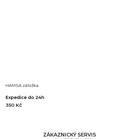
HAMSA záložka
C
Expedice do 24h
E
350 Kč
3
ZÁKAZNICKÝ SERVIS