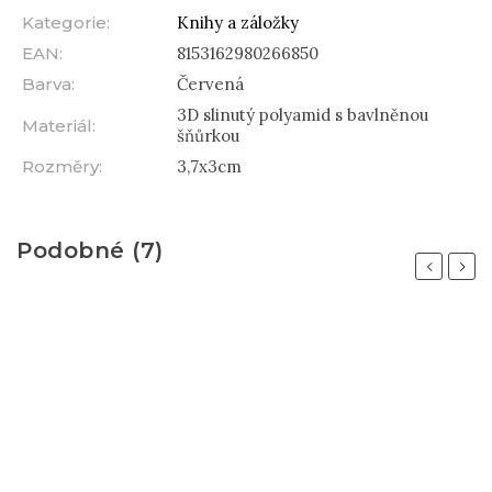
Kategorie
:
Knihy a záložky
EAN
:
8153162980266850
Barva
:
Červená
3D slinutý polyamid s bavlněnou
Materiál
:
šňůrkou
Rozměry
:
3,7x3cm
Podobné (7)
Previous
Next