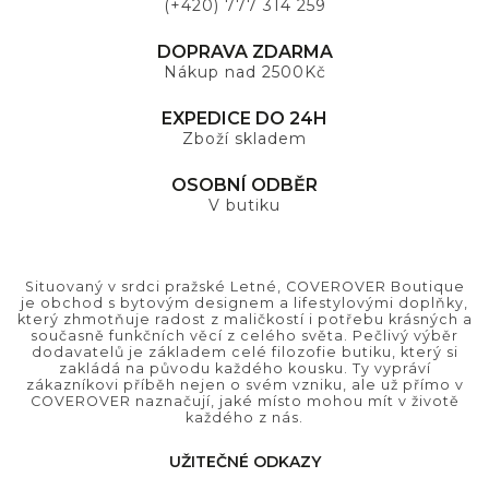
(+420) 777 314 259
DOPRAVA ZDARMA
Nákup nad 2500Kč
EXPEDICE DO 24H
Zboží skladem
OSOBNÍ ODBĚR
V butiku
Situovaný v srdci pražské Letné, COVEROVER Boutique
je obchod s bytovým designem a lifestylovými doplňky,
který zhmotňuje radost z maličkostí i potřebu krásných a
současně funkčních věcí z celého světa. Pečlivý výběr
dodavatelů je základem celé filozofie butiku, který si
zakládá na původu každého kousku. Ty vypráví
zákazníkovi příběh nejen o svém vzniku, ale už přímo v
COVEROVER naznačují, jaké místo mohou mít v životě
každého z nás.
UŽITEČNÉ ODKAZY