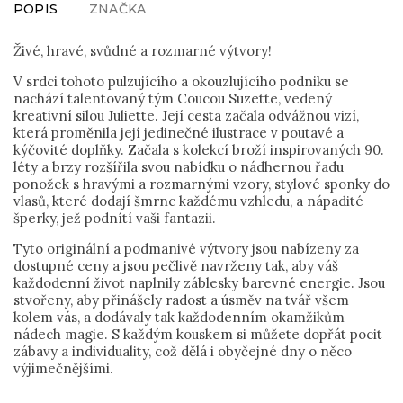
POPIS
ZNAČKA
Živé, hravé, svůdné a rozmarné výtvory!
V srdci tohoto pulzujícího a okouzlujícího podniku se
nachází talentovaný tým Coucou Suzette, vedený
kreativní silou Juliette. Její cesta začala odvážnou vizí,
která proměnila její jedinečné ilustrace v poutavé a
kýčovité doplňky. Začala s kolekcí broží inspirovaných 90.
léty a brzy rozšířila svou nabídku o nádhernou řadu
ponožek s hravými a rozmarnými vzory, stylové sponky do
vlasů, které dodají šmrnc každému vzhledu, a nápadité
šperky, jež podnítí vaši fantazii.
Tyto originální a podmanivé výtvory jsou nabízeny za
dostupné ceny a jsou pečlivě navrženy tak, aby váš
každodenní život naplnily záblesky barevné energie. Jsou
stvořeny, aby přinášely radost a úsměv na tvář všem
kolem vás, a dodávaly tak každodenním okamžikům
nádech magie. S každým kouskem si můžete dopřát pocit
zábavy a individuality, což dělá i obyčejné dny o něco
výjimečnějšími.