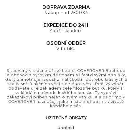
DOPRAVA ZDARMA
Nákup nad 2500Kč
EXPEDICE DO 24H
Zboží skladem
OSOBNÍ ODBĚR
V butiku
Situovaný v srdci pražské Letné, COVEROVER Boutique
je obchod s bytovým designem a lifestylovými doplňky,
který zhmotňuje radost z maličkostí i potřebu krásných a
současně funkčních věcí z celého světa. Pečlivý výběr
dodavatelů je základem celé filozofie butiku, který si
zakládá na původu každého kousku. Ty vypráví
zákazníkovi příběh nejen o svém vzniku, ale už přímo v
COVEROVER naznačují, jaké místo mohou mít v životě
každého z nás.
UŽITEČNÉ ODKAZY
Kontakt