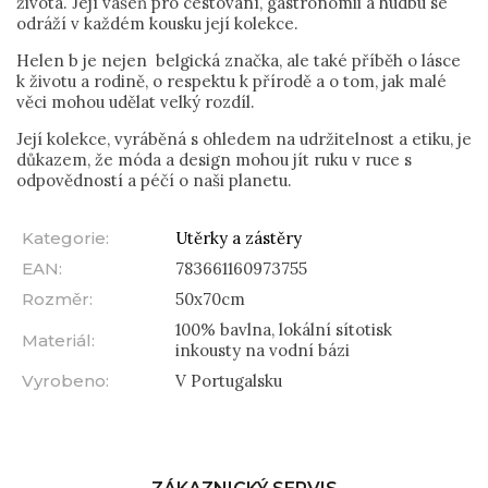
života. Její vášeň pro cestování, gastronomii a hudbu se
odráží v každém kousku její kolekce.
Helen b je nejen belgická značka, ale také příběh o lásce
k životu a rodině, o respektu k přírodě a o tom, jak malé
věci mohou udělat velký rozdíl.
Její kolekce, vyráběná s ohledem na udržitelnost a etiku, je
důkazem, že móda a design mohou jít ruku v ruce s
odpovědností a péčí o naši planetu.
Kategorie
:
Utěrky a zástěry
EAN
:
783661160973755
Rozměr
:
50x70cm
100% bavlna, lokální sítotisk
Materiál
:
inkousty na vodní bázi
Vyrobeno
:
V Portugalsku