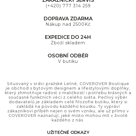
ZÁKAZNICKÝ SERVIS
(+420) 777 314 259
DOPRAVA ZDARMA
Nákup nad 2500Kč
EXPEDICE DO 24H
Zboží skladem
OSOBNÍ ODBĚR
V butiku
Situovaný v srdci pražské Letné, COVEROVER Boutique
je obchod s bytovým designem a lifestylovými doplňky,
který zhmotňuje radost z maličkostí i potřebu krásných a
současně funkčních věcí z celého světa. Pečlivý výběr
dodavatelů je základem celé filozofie butiku, který si
zakládá na původu každého kousku. Ty vypráví
zákazníkovi příběh nejen o svém vzniku, ale už přímo v
COVEROVER naznačují, jaké místo mohou mít v životě
každého z nás.
UŽITEČNÉ ODKAZY