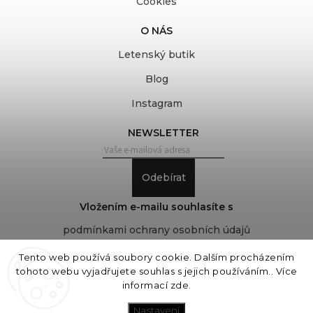
Cookies
O NÁS
Letenský butik
Blog
Instagram
NEWSLETTER
Odebírat
Vložením e-mailu souhlasíte s
podmínkami ochrany osobních údajů
Tento web používá soubory cookie. Dalším procházením
tohoto webu vyjadřujete souhlas s jejich používáním.. Více
Copyright 2026
COVEROVER
. Všechna práva
informací
zde
.
vyhrazena.
Upravit nastavení cookies
Nastavení