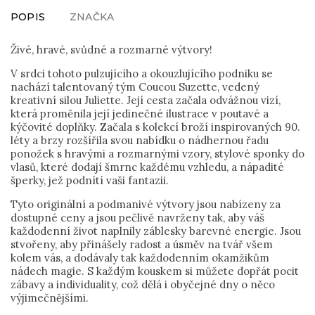
POPIS
ZNAČKA
Živé, hravé, svůdné a rozmarné výtvory!
V srdci tohoto pulzujícího a okouzlujícího podniku se
nachází talentovaný tým Coucou Suzette, vedený
kreativní silou Juliette. Její cesta začala odvážnou vizí,
která proměnila její jedinečné ilustrace v poutavé a
kýčovité doplňky. Začala s kolekcí broží inspirovaných 90.
léty a brzy rozšířila svou nabídku o nádhernou řadu
ponožek s hravými a rozmarnými vzory, stylové sponky do
vlasů, které dodají šmrnc každému vzhledu, a nápadité
šperky, jež podnítí vaši fantazii.
Tyto originální a podmanivé výtvory jsou nabízeny za
dostupné ceny a jsou pečlivě navrženy tak, aby váš
každodenní život naplnily záblesky barevné energie. Jsou
stvořeny, aby přinášely radost a úsměv na tvář všem
kolem vás, a dodávaly tak každodenním okamžikům
nádech magie. S každým kouskem si můžete dopřát pocit
zábavy a individuality, což dělá i obyčejné dny o něco
výjimečnějšími.