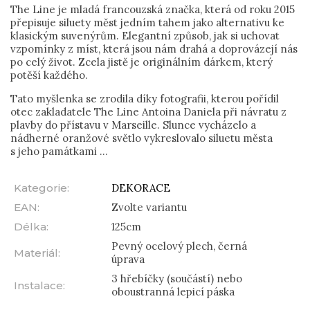
The Line je mladá francouzská značka, která od roku 2015
přepisuje siluety měst jedním tahem jako alternativu ke
klasickým suvenýrům. Elegantní způsob, jak si uchovat
vzpomínky z míst, která jsou nám drahá a doprovázejí nás
po celý život. Zcela jistě je originálním dárkem, který
potěší každého.
Tato myšlenka se zrodila díky fotografii, kterou pořídil
otec zakladatele The Line Antoina Daniela při návratu z
plavby do přístavu v Marseille. Slunce vycházelo a
nádherné oranžové světlo vykreslovalo siluetu města
s jeho památkami ...
Kategorie
:
DEKORACE
EAN
:
Zvolte variantu
Délka
:
125cm
Pevný ocelový plech, černá
Materiál
:
úprava
3 hřebíčky (součástí) nebo
Instalace
:
oboustranná lepicí páska