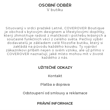
OSOBNÍ ODBĚR
V butiku
Situovaný v srdci pražské Letné, COVEROVER Boutique
je obchod s bytovým designem a lifestylovými doplňky,
který zhmotňuje radost z maličkostí i potřebu krásných a
současně funkčních věcí z celého světa. Pečlivý výběr
dodavatelů je základem celé filozofie butiku, který si
zakládá na původu každého kousku. Ty vypráví
zákazníkovi příběh nejen o svém vzniku, ale už přímo v
COVEROVER naznačují, jaké místo mohou mít v životě
každého z nás.
UŽITEČNÉ ODKAZY
Kontakt
Platba a doprava
Odstoupení od smlouvy a reklamace
PRÁVNÍ INFORMACE