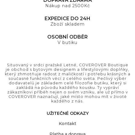
DOPRAVA ZDARMA
Nákup nad 2500Kč
EXPEDICE DO 24H
Zboží skladem
OSOBNÍ ODBĚR
V butiku
Situovaný v srdci pražské Letné, COVEROVER Boutique
je obchod s bytovým designem a lifestylovými doplňky,
který zhmotňuje radost z maličkostí i potřebu krásných a
současně funkčních věcí z celého světa. Pečlivý výběr
dodavatelů je základem celé filozofie butiku, který si
zakládá na původu každého kousku. Ty vypráví
zákazníkovi příběh nejen o svém vzniku, ale už přímo v
COVEROVER naznačují, jaké místo mohou mít v životě
každého z nás.
UŽITEČNÉ ODKAZY
Kontakt
Platba a doprava