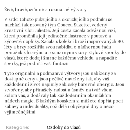
Živé, hravé, svůdné a rozmarné výtvory!
V srdci tohoto pulzujícího a okouzlujícího podniku se
nachází talentovaný tým Coucou Suzette, vedený
kreativní silou Juliette. Její cesta začala odvážnou vizí,
která proměnila její jedinečné ilustrace v poutavé a
kýčovité doplňky. Začala s kolekcí broží inspirovaných 90.
léty a brzy rozšířila svou nabídku o nádhernou řadu
ponožek s hravými a rozmarnými vzory, stylové sponky do
vlasů, které dodají šmrnc každému vzhledu, a nápadité
šperky, jež podnítí vaši fantazii.
Tyto originální a podmanivé výtvory jsou nabízeny za
dostupné ceny a jsou pečlivě navrženy tak, aby váš
každodenní život naplnily záblesky barevné energie. Jsou
stvořeny, aby přinášely radost a úsměv na tvář všem
kolem vás, a dodávaly tak každodenním okamžikům
nádech magie. S každým kouskem si můžete dopřát pocit
zábavy a individuality, což dělá i obyčejné dny o něco
výjimečnějšími.
Kategorie
:
Ozdoby do vlasů