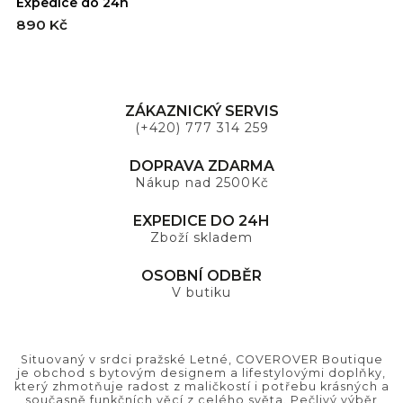
Expedice do 24h
E
890 Kč
8
ZÁKAZNICKÝ SERVIS
(+420) 777 314 259
DOPRAVA ZDARMA
Nákup nad 2500Kč
EXPEDICE DO 24H
Zboží skladem
OSOBNÍ ODBĚR
V butiku
Situovaný v srdci pražské Letné, COVEROVER Boutique
je obchod s bytovým designem a lifestylovými doplňky,
který zhmotňuje radost z maličkostí i potřebu krásných a
současně funkčních věcí z celého světa. Pečlivý výběr