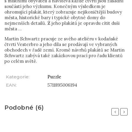
s místními obyvateli a návštěva každé čtvrti jsou zásadní
součástí jeho výzkumu. Konečným výsledkem je
ohromující plakát, který zobrazuje nejikoničtější budovy
města, historické bary i typické obytné domy do
nejmenších detailů. Z jeho plakátů je opravdu cítit duši
města ...
Martin Schwartz pracuje ze svého ateliéru v kodaňské
čtvrti Vesterbro a jeho díla se prodávají ve vybraných
obchodech v řadě zemí. Kromě návrhů plakátů se Martin
Schwartz zabývá také zakázkovou prací pro řadu klientů
po celém světě.
Kategorie
:
Puzzle
EAN
:
5711895006194
Podobné (6)
Previous
Next