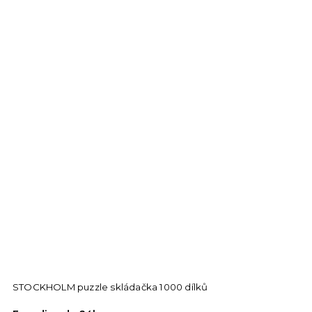
STOCKHOLM puzzle skládačka 1000 dílků
P