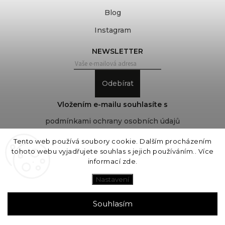
Blog
Instagram
NEWSLETTER
Odebírat
Vložením e-mailu souhlasíte s
podmínkami ochrany osobních údajů
Tento web používá soubory cookie. Dalším procházením
tohoto webu vyjadřujete souhlas s jejich používáním.. Více
Copyright 2026
COVEROVER
. Všechna práva
informací
zde
.
vyhrazena.
Upravit nastavení cookies
Nastavení
Vytvořil
Shoptet
| Design
Shoptak.cz
Souhlasím