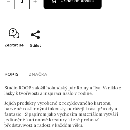
Přidat do košíku
Zeptat se
Sdílet
POPIS
ZNAČKA
Studio ROOF založil holandský pár Romy a Ilya. Vzniklo z
lásky k tvořivosti a inspiraci našlo v rodině.
Jejich produkty, vyrobené z recyklovaného kartonu,
barvené rostlinnými inkousty, odrážejí krásu přírody a
fantazie. S papírem jako výchozím materiálem vytváří
jedinečné kartonové kreatury, které probouzí
představivost a radost v každém věku.