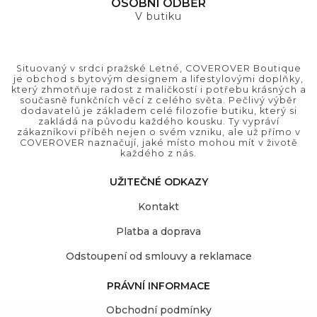
OSOBNÍ ODBĚR
V butiku
Situovaný v srdci pražské Letné, COVEROVER Boutique
je obchod s bytovým designem a lifestylovými doplňky,
který zhmotňuje radost z maličkostí i potřebu krásných a
současně funkčních věcí z celého světa. Pečlivý výběr
dodavatelů je základem celé filozofie butiku, který si
zakládá na původu každého kousku. Ty vypráví
zákazníkovi příběh nejen o svém vzniku, ale už přímo v
COVEROVER naznačují, jaké místo mohou mít v životě
každého z nás.
UŽITEČNÉ ODKAZY
Kontakt
Platba a doprava
Odstoupení od smlouvy a reklamace
PRÁVNÍ INFORMACE
Obchodní podmínky