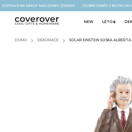
DOPRAVA NA NÁKUP NAD 2500Kč ZDARMA OSOBNÍ ODBĚR V BUTIKU NA 
NEW
LÉTO☀️
DE
DOMŮ
/
DEKORACE
/
SOLAR EINSTEIN SOŠKA ALBERTA 