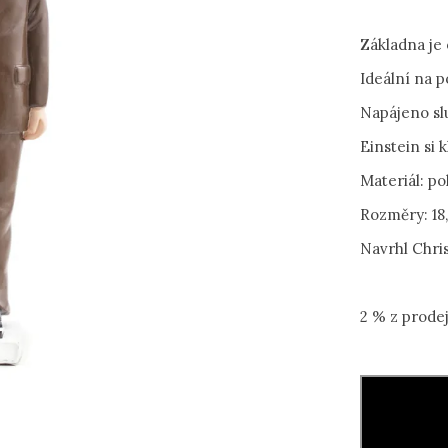
Základna j
Ideální na p
Napájeno sl
Einstein si 
Materiál: po
Rozměry: 18,
Navrhl Chris
2 % z prode