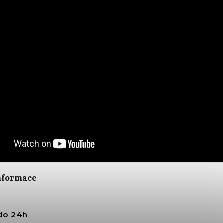
informace
do 24h