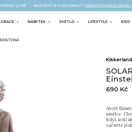
PRAŽSKÉ LETNÉ NEMŮŽETE SE ROZHODNOUT?
DÁRKOVÝ POUKAZ OD NÁS JE
KORACE
NÁBYTEK
SVĚTLO
LIFESTYLE
KIDS
EINSTEINA
Kikkerlan
SOLAR
Einste
690 Kč
Abert Einst
umělce. Chri
Když svítí 
začnete jed