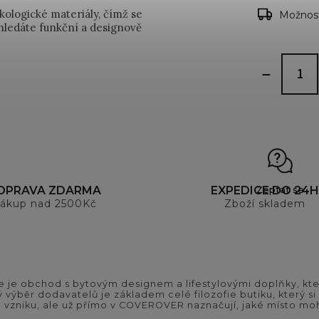
kologické materiály, čímž se
Možnost
hledáte funkční a designově
Zeptat se
OPRAVA ZDARMA
EXPEDICE DO 24H
ákup nad 2500Kč
Zboží skladem
 je obchod s bytovým designem a lifestylovými doplňky, kter
ý výběr dodavatelů je základem celé filozofie butiku, který 
 vzniku, ale už přímo v COVEROVER naznačují, jaké místo moh