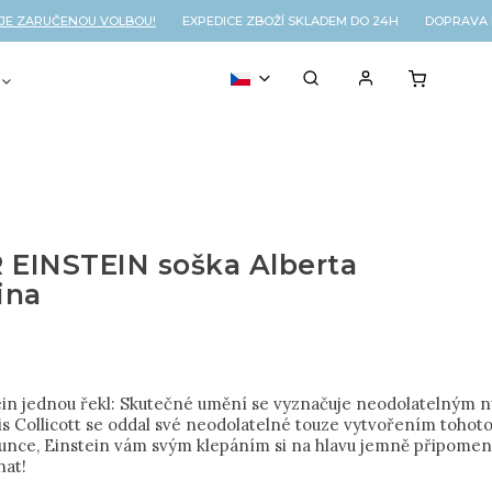
 ZARUČENOU VOLBOU!
EXPEDICE ZBOŽÍ SKLADEM DO 24H DOPRAVA N
VOUCHER
% OUTLET
d
 EINSTEIN soška Alberta
ina
ein jednou řekl: Skutečné umění se vyznačuje neodolatelným 
s Collicott se oddal své neodolatelné touze vytvořením tohoto
slunce, Einstein vám svým klepáním si na hlavu jemně připomen
nat!