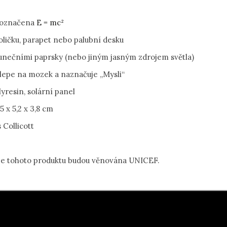
e označena
E = mc²
oličku, parapet nebo palubní desku
unečními paprsky (nebo jiným jasným zdrojem světla)
klepe na mozek a naznačuje „Mysli“
lyresin, solární panel
5 x 5,2 x 3,8 cm
 Collicott
je tohoto produktu budou věnována UNICEF.