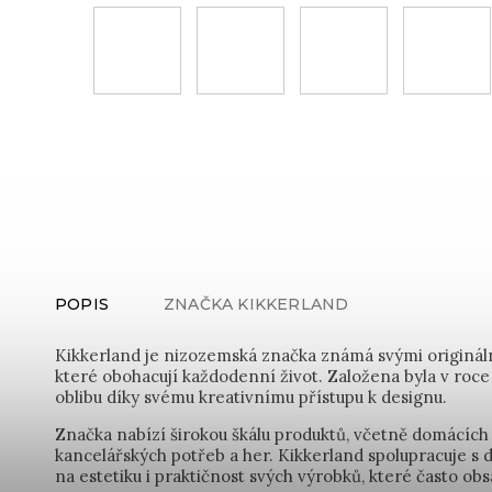
POPIS
ZNAČKA
KIKKERLAND
Kikkerland je nizozemská značka známá svými originál
které obohacují každodenní život. Založena byla v roce 
oblibu díky svému kreativnímu přístupu k designu.
Značka nabízí širokou škálu produktů, včetně domácích
kancelářských potřeb a her. Kikkerland spolupracuje s 
na estetiku i praktičnost svých výrobků, které často obs