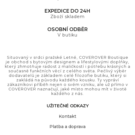
EXPEDICE DO 24H
Zboží skladem
OSOBNÍ ODBĚR
V butiku
Situovaný v srdci pražské Letné, COVEROVER Boutique
je obchod s bytovým designem a lifestylovými doplňky,
který zhmotňuje radost z maličkostí i potřebu krásných a
současně funkčních věcí z celého světa. Pečlivý výběr
dodavatelů je základem celé filozofie butiku, který si
zakládá na původu každého kousku. Ty vypráví
zákazníkovi příběh nejen o svém vzniku, ale už přímo v
COVEROVER naznačují, jaké místo mohou mít v životě
každého z nás.
UŽITEČNÉ ODKAZY
Kontakt
Platba a doprava