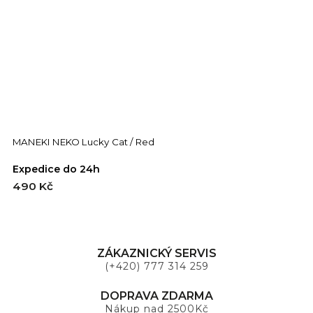
MANEKI NEKO Lucky Cat / Red
M
Expedice do 24h
E
490 Kč
4
ZÁKAZNICKÝ SERVIS
(+420) 777 314 259
DOPRAVA ZDARMA
Nákup nad 2500Kč