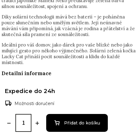
tradici japonské Maneki Neko představuje zelená barva
silnou sounáležitost, spojení a ochranu.
Díky solární technologii
mává
bez baterií – je poháněn
a
pouze slunečním nebo umělým světlem. Je
jí
neúnavné
mávání
vám připomíná, jak vzácná je rodina a přátelství a že
skutečná síla pramení ze sounáležitosti.
Ideální pro váš domov, jako dárek pro vaše blízké nebo jako
milující gesto pro někoho výjimečného. Solární zelená kočka
Lucky Cat přináší pocit sounáležitosti a klidu do každé
místnosti.
Detailní informace
Expedice do 24h
Možnosti doručení
Přidat do košíku