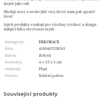
stejně jako osli.
Hledají nové a neobvyklé věci, které nám pak zpestří
život!
Jejich produkty vznikají pro všechny zvědavé a design
milující lidi s otevřenou myslí.
Kategorie
:
DEKORACE
EAN
:
4260407138263
Barva
:
Zelená
Rozměry
:
4 x 3,5 x 5 cm
Materiál
:
Plast
Pohon
:
Solární pohon
Související produkty