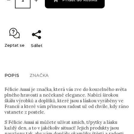
Zeptat se
Sdílet
POPIS
ZNAČKA
Félicie Aussi je značka, která vás zve do kouzelného světa
plného hravosti a nečekané elegance. Nabízí širokou
škálu výrobků a doplňků, které jsou s láskou vyráběny ve
Francii a které vám přinesou radost už od chvíle, kdy ráno
vstanete z postele.
S Félicie Aussi si můžete užívat smích, třpytky a lásku
každý den, a to v jakékoliv situaci! Jejich produkty jsou
navrženy tak, aby vám dopřály okamžiky štěstí a radosti,