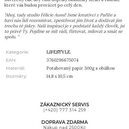
které vás budou provázet po celý den.
"Ahoj, tady studio Félicie Aussi! Jsme kreativci z Paříže a
baví nás lidi rozesmívat, zpestřovat jim život a dodávat jim
trochu té jiskry. Naší inspirací je v podstatě každý člověk, jsi
to právě Ty. Pojďme se mít rádi, flirtovat, milovat a smát se
spolu. "
Kategorie
:
LIFESTYLE
EAN
:
3760296675074
Materiál
:
Potahovaný papír 300g s obálkou
Rozměry
:
14,8 x 10,5 cm
ZÁKAZNICKÝ SERVIS
(+420) 777 314 259
DOPRAVA ZDARMA
Nákup nad 2500Kč