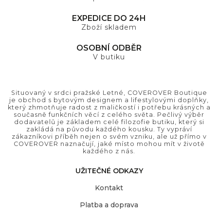
EXPEDICE DO 24H
Zboží skladem
OSOBNÍ ODBĚR
V butiku
Situovaný v srdci pražské Letné, COVEROVER Boutique
je obchod s bytovým designem a lifestylovými doplňky,
který zhmotňuje radost z maličkostí i potřebu krásných a
současně funkčních věcí z celého světa. Pečlivý výběr
dodavatelů je základem celé filozofie butiku, který si
zakládá na původu každého kousku. Ty vypráví
zákazníkovi příběh nejen o svém vzniku, ale už přímo v
COVEROVER naznačují, jaké místo mohou mít v životě
každého z nás.
UŽITEČNÉ ODKAZY
Kontakt
Platba a doprava