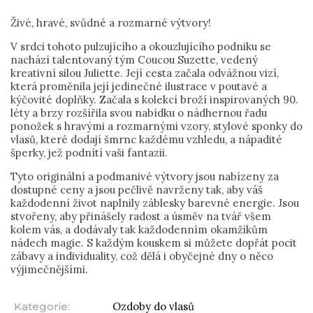
Živé, hravé, svůdné a rozmarné výtvory!
V srdci tohoto pulzujícího a okouzlujícího podniku se
nachází talentovaný tým Coucou Suzette, vedený
kreativní silou Juliette. Její cesta začala odvážnou vizí,
která proměnila její jedinečné ilustrace v poutavé a
kýčovité doplňky. Začala s kolekcí broží inspirovaných 90.
léty a brzy rozšířila svou nabídku o nádhernou řadu
ponožek s hravými a rozmarnými vzory, stylové sponky do
vlasů, které dodají šmrnc každému vzhledu, a nápadité
šperky, jež podnítí vaši fantazii.
Tyto originální a podmanivé výtvory jsou nabízeny za
dostupné ceny a jsou pečlivě navrženy tak, aby váš
každodenní život naplnily záblesky barevné energie. Jsou
stvořeny, aby přinášely radost a úsměv na tvář všem
kolem vás, a dodávaly tak každodenním okamžikům
nádech magie. S každým kouskem si můžete dopřát pocit
zábavy a individuality, což dělá i obyčejné dny o něco
výjimečnějšími.
Kategorie
:
Ozdoby do vlasů