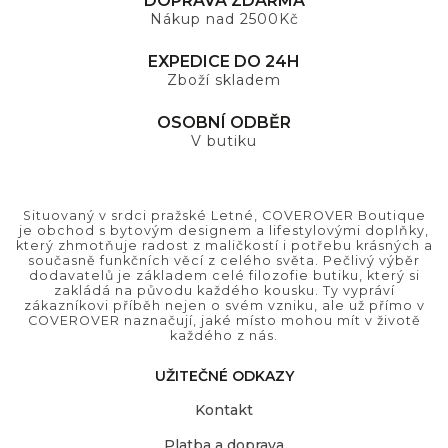
DOPRAVA ZDARMA
Nákup nad 2500Kč
EXPEDICE DO 24H
Zboží skladem
OSOBNÍ ODBĚR
V butiku
Situovaný v srdci pražské Letné, COVEROVER Boutique
je obchod s bytovým designem a lifestylovými doplňky,
který zhmotňuje radost z maličkostí i potřebu krásných a
současně funkčních věcí z celého světa. Pečlivý výběr
dodavatelů je základem celé filozofie butiku, který si
zakládá na původu každého kousku. Ty vypráví
zákazníkovi příběh nejen o svém vzniku, ale už přímo v
COVEROVER naznačují, jaké místo mohou mít v životě
každého z nás.
UŽITEČNÉ ODKAZY
Kontakt
Platba a doprava