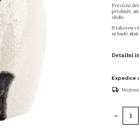
Precizní det
předmět, ale
obdiv.
S takovou v
ni bude sku
Detailní 
Expedice 
Možnost