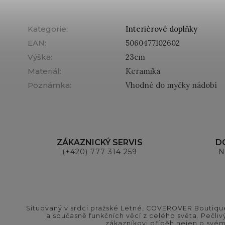
Kategorie
:
Interiérové doplňky
EAN
:
5060477102602
Výška
:
23cm
Materiál
:
Keramika
Poznámka
:
Vhodné do myčky nádobí
ZÁKAZNICKÝ SERVIS
D
(+420) 777 314 259
N
Situovaný v srdci pražské Letné, COVEROVER Boutique
a současně funkčních věcí z celého světa. Pečliv
zákazníkovi příběh nejen o svém