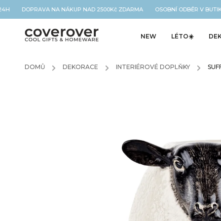
 24H DOPRAVA NA NÁKUP NAD 2500Kč ZDARMA OSOBNÍ ODBĚR V BUTIK
NEW
LÉTO☀️
DE
DOMŮ
/
DEKORACE
/
INTERIÉROVÉ DOPLŇKY
/
SUF