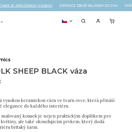
ÁS JE ZARUČENOU VOLBOU!
EXPEDICE ZBOŽÍ SKLADEM DO 24H DOPR
VOUCHER
% OUTLET
amics
LK SHEEP BLACK váza
č
i vysokou keramickou vázu ve tvaru ovce, která přináší
ké elegance do každého interiéru.
 malovaný kousek je nejen praktickým doplňkem pro
květiny, ale také okouzlujícím prvkem, který dodá
iéru britský šarm.