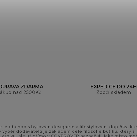
OPRAVA ZDARMA
EXPEDICE DO 24H
ákup nad 2500Kč
Zboží skladem
 je obchod s bytovým designem a lifestylovými doplňky, kter
ý výběr dodavatelů je základem celé filozofie butiku, který 
 vzniku, ale už přímo v COVEROVER naznačují, jaké místo moh