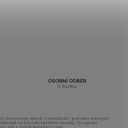
OSOBNÍ ODBĚR
V butiku
ý zhmotňuje radost z maličkostí i potřebu krásných
si zakládá na původu každého kousku. Ty vypráví
ou mít v životě každého z nás.