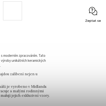
Zeptat se
u s moderním zpracováním. Tato
a výroby unikátních keramických
.
najdou zalíbení nejen u
nálů je vyrobeno v Midlands
pracuje s malými rodinnými
malují jejich exkluzivní vzory.