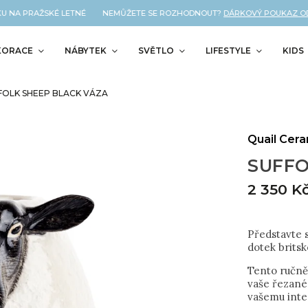
U NA PRAŽSKÉ LETNÉ NEMŮŽETE SE ROZHODNOUT?
DÁRKOVÝ POUKAZ OD N
KORACE
NÁBYTEK
SVĚTLO
LIFESTYLE
KIDS
FOLK SHEEP BLACK VÁZA
Quail Cer
SUFFO
2 350 K
Představte s
dotek brits
Tento ručně
vaše řezané 
vašemu inter