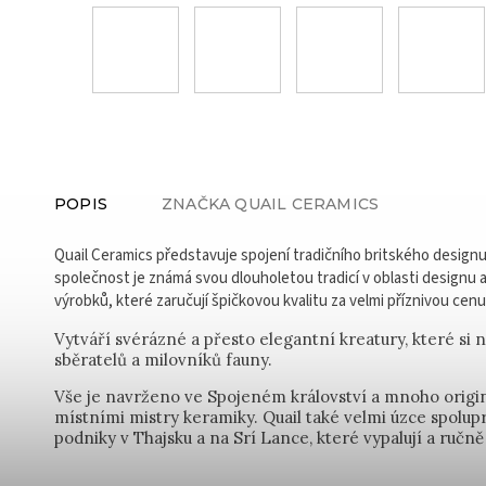
POPIS
ZNAČKA
QUAIL CERAMICS
Quail Ceramics představuje spojení tradičního britského design
společnost je známá svou dlouholetou tradicí v oblasti designu 
výrobků, které zaručují špičkovou kvalitu za velmi příznivou cenu
Vytváří svérázné a přesto elegantní kreatury, které si 
sběratelů a milovníků fauny.
Vše je navrženo ve Spojeném království a mnoho origi
místními mistry keramiky. Quail také velmi úzce spolu
podniky v Thajsku a na Srí Lance, které vypalují a ručně 