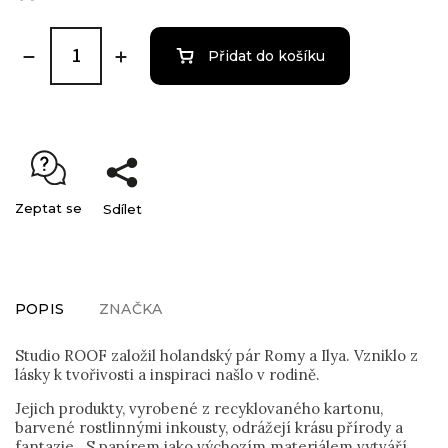
Přidat do košíku
Zeptat se
Sdílet
POPIS
ZNAČKA
Studio ROOF založil holandský pár Romy a Ilya. Vzniklo z
lásky k tvořivosti a inspiraci našlo v rodině.
Jejich produkty, vyrobené z recyklovaného kartonu,
barvené rostlinnými inkousty, odrážejí krásu přírody a
fantazie. S papírem jako výchozím materiálem vytváří