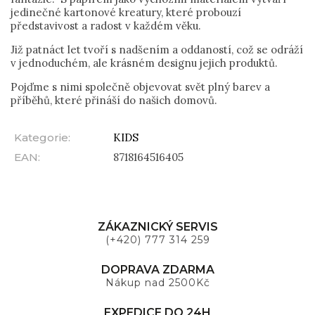
jedinečné kartonové kreatury, které probouzí
představivost a radost v každém věku.
Již patnáct let tvoří s nadšením a oddaností, což se odráží
v jednoduchém, ale krásném designu jejich produktů.
Pojďme s nimi společně objevovat svět plný barev a
příběhů, které přináší do našich domovů.
Kategorie
:
KIDS
EAN
:
8718164516405
ZÁKAZNICKÝ SERVIS
(+420) 777 314 259
DOPRAVA ZDARMA
Nákup nad 2500Kč
EXPEDICE DO 24H