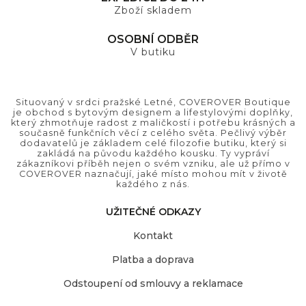
Zboží skladem
OSOBNÍ ODBĚR
V butiku
Situovaný v srdci pražské Letné, COVEROVER Boutique
je obchod s bytovým designem a lifestylovými doplňky,
který zhmotňuje radost z maličkostí i potřebu krásných a
současně funkčních věcí z celého světa. Pečlivý výběr
dodavatelů je základem celé filozofie butiku, který si
zakládá na původu každého kousku. Ty vypráví
zákazníkovi příběh nejen o svém vzniku, ale už přímo v
COVEROVER naznačují, jaké místo mohou mít v životě
každého z nás.
UŽITEČNÉ ODKAZY
Kontakt
Platba a doprava
Odstoupení od smlouvy a reklamace