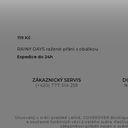
119 Kč
RAINY DAYS ražené přání s obálkou
Expedice do 24h
ZÁKAZNICKÝ SERVIS
D
(+420) 777 314 259
N
Situovaný v srdci pražské Letné, COVEROVER Boutique
a současně funkčních věcí z celého světa. Pečliv
zákazníkovi příběh nejen o svém