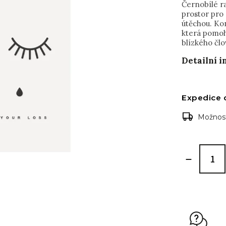
Černobílé r
prostor pro
útěchou. Ko
která pomoh
blízkého člo
Detailní 
Expedice 
Možnost