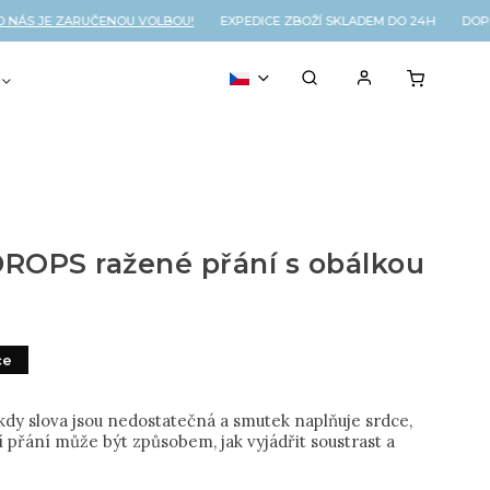
S JE ZARUČENOU VOLBOU!
EXPEDICE ZBOŽÍ SKLADEM DO 24H DOPRA
VOUCHER
% OUTLET
ROPS ražené přání s obálkou
ce
 kdy slova jsou nedostatečná a smutek naplňuje srdce,
 přání může být způsobem, jak vyjádřit soustrast a