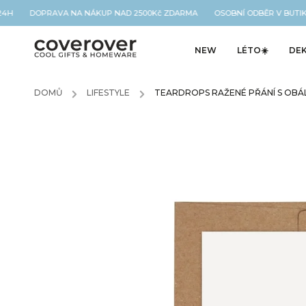
24H DOPRAVA NA NÁKUP NAD 2500Kč ZDARMA OSOBNÍ ODBĚR V BUTIKU
NEW
LÉTO☀️
DE
DOMŮ
/
LIFESTYLE
/
TEARDROPS RAŽENÉ PŘÁNÍ S OB