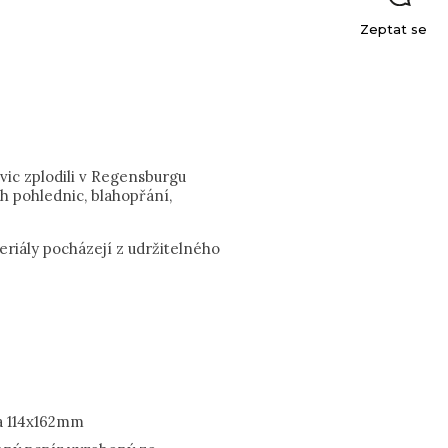
Zeptat se
ic zplodili v Regensburgu
ch pohlednic, blahopřání,
riály pocházejí z udržitelného
a 114x162mm