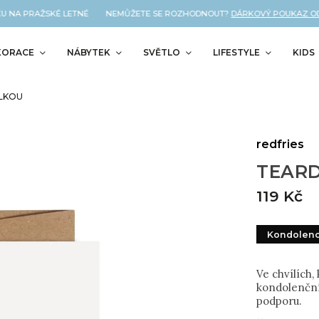
 NA PRAŽSKÉ LETNÉ NEMŮŽETE SE ROZHODNOUT?
DÁRKOVÝ POUKAZ OD NÁ
KORACE
NÁBYTEK
SVĚTLO
LIFESTYLE
KIDS
ÁLKOU
redfries
TEARD
119 Kč
Kondolen
Ve chvílích,
kondolenční
podporu.