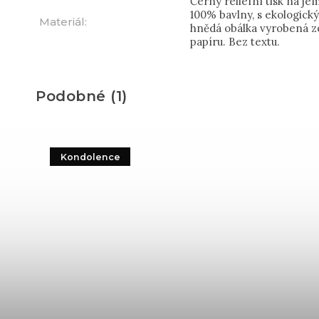
Černý reliéfní tisk na j
100% bavlny, s ekologic
Materiál
:
hnědá obálka vyrobená z
papíru. Bez textu.
Podobné (1)
Kondolence