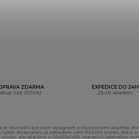
OPRAVA ZDARMA
EXPEDICE DO 24H
ákup nad 2500Kč
Zboží skladem
 je obchod s bytovým designem a lifestylovými doplňky, kter
ý výběr dodavatelů je základem celé filozofie butiku, který 
 vzniku, ale už přímo v COVEROVER naznačují, jaké místo moh