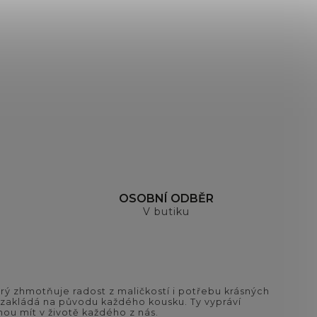
OSOBNÍ ODBĚR
V butiku
ý zhmotňuje radost z maličkostí i potřebu krásných
si zakládá na původu každého kousku. Ty vypráví
ou mít v životě každého z nás.