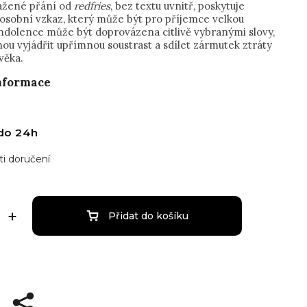
ažené přání od
redfries
, bez textu uvnitř, poskytuje
 osobní vzkaz, který může být pro příjemce velkou
ndolence může být doprovázena citlivě vybranými slovy,
ou vyjádřit upřímnou soustrast a sdílet zármutek ztráty
věka.
informace
do 24h
i doručení
Přidat do košíku