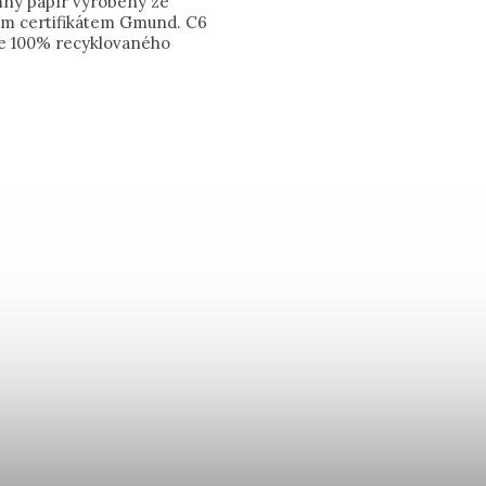
emný papír vyrobený ze
kým certifikátem Gmund. C6
e 100% recyklovaného