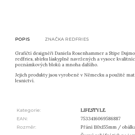
POPIS
ZNAČKA
REDFRIES
Grafičtí designéři Daniela Rosenhammer a Stipe Dujmov
redfries, sbírku láskyplně navržených a vysoce kvalitní
poznámkových bloků a mnoha dalšího.
Jejich produkty jsou vyrobené v Německu a použité mate
lesnictví.
Kategorie
:
LIFESTYLE
EAN
:
7533416069586887
Rozměr
:
Přání 110x155mm / obálk