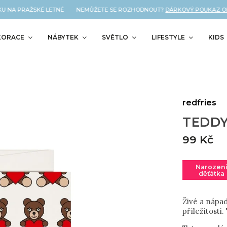
 NA PRAŽSKÉ LETNÉ NEMŮŽETE SE ROZHODNOUT?
DÁRKOVÝ POUKAZ OD NÁ
KORACE
NÁBYTEK
SVĚTLO
LIFESTYLE
KIDS
redfries
TEDDY
99 Kč
Narozen
děťátka
Živé a nápad
příležitosti.