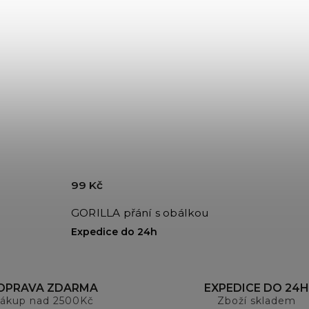
99 Kč
GORILLA přání s obálkou
Expedice do 24h
OPRAVA ZDARMA
EXPEDICE DO 24H
ákup nad 2500Kč
Zboží skladem