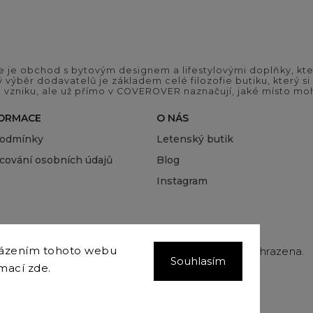
 je obchod s bytovým designem a lifestylovými doplňky, kter
ý výběr dodavatelů je základem celé filozofie butiku, který 
 vzniku, ale už přímo v COVEROVER naznačují, jaké místo moh
FORMACE
O NÁS
podmínky
Letenský butik
cování osobních údajů
Blog
Instagram
házením tohoto webu
Copyright 2026
COVEROVER
. Všechna práva vyhrazena.
Souhlasím
Upravit nastavení cookies
rmací
zde
.
Vytvořil
Shoptet
| Design
Shoptak.cz