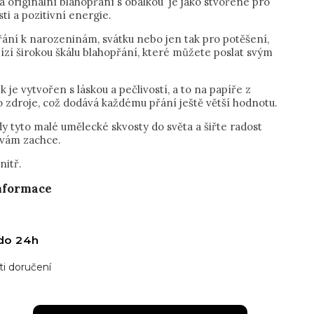
a originální blahopřání s obálkou je jako stvořené pro
sti a pozitivní energie.
přání k narozeninám, svátku nebo jen tak pro potěšení,
ízí širokou škálu blahopřání, které můžete poslat svým
 je vytvořen s láskou a pečlivostí, a to na papíře z
o zdroje, což dodává každému přání ještě větší hodnotu.
dy tyto malé umělecké skvosty do světa a šiřte radost
 vám zachce.
nitř.
informace
do 24h
i doručení