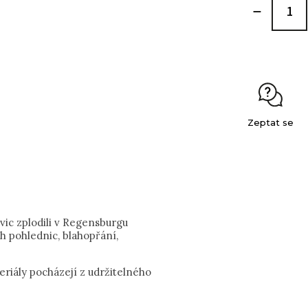
Zeptat se
ic zplodili v Regensburgu
ch pohlednic, blahopřání,
riály pocházejí z udržitelného