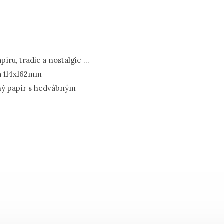
ru, tradic a nostalgie ...
a 114x162mm
ný papír s hedvábným