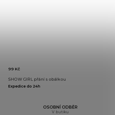
99 Kč
SHOW GIRL přání s obálkou
Expedice do 24h
OSOBNÍ ODBĚR
V butiku