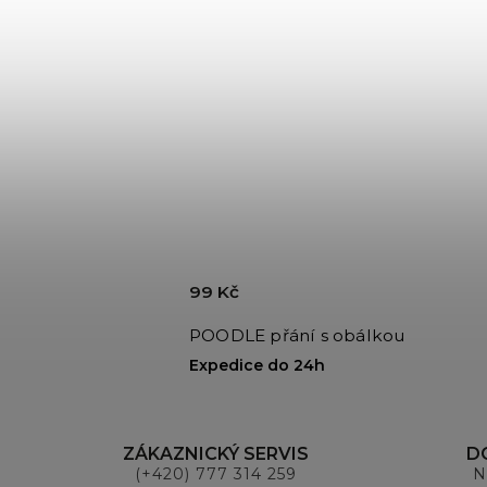
99 Kč
bálkou
POODLE přání s obálkou
Expedice do 24h
ZÁKAZNICKÝ SERVIS
D
(+420) 777 314 259
N