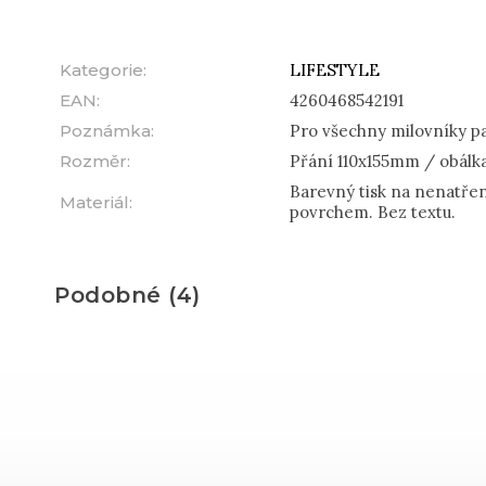
Kategorie
:
LIFESTYLE
EAN
:
4260468542191
Poznámka
:
Pro všechny milovníky papí
Rozměr
:
Přání 110x155mm / obálk
Barevný tisk na nenatře
Materiál
:
povrchem. Bez textu.
Podobné (4)