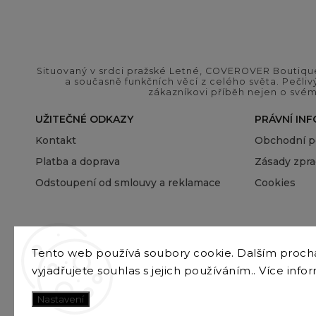
Situovaný v srdci pražské Letné, COVEROVER Boutique
a současně funkčních věcí z celého světa. Pečliv
zákazníkovi příběh nejen o svém
UŽITEČNÉ ODKAZY
PRÁVNÍ IN
Kontakt
Obchodní 
Platba a doprava
Zásady zpra
Odstoupení od smlouvy a reklamace
Cookies
Tento web používá soubory cookie. Dalším proc
vyjadřujete souhlas s jejich používáním.. Více info
Nastavení