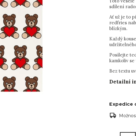
Toto veselé 
sdílení rado
Ať už je to 
redfries nab
blízkým.
Každý kousek
udržitelnéh
Posílejte te
kamkoliv se
Bez textu uv
Detailní 
Expedice 
Možnost