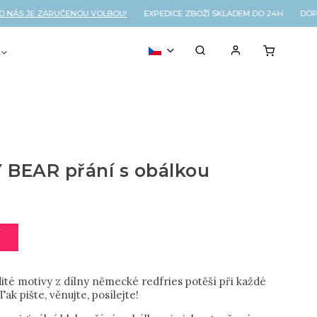
S JE ZARUČENOU VOLBOU!
EXPEDICE ZBOŽÍ SKLADEM DO 24H DOPRA
VOUCHER
% OUTLET
 BEAR přání s obálkou
í
ité motivy z dílny německé redfries potěší při každé
 Tak pište, věnujte, posílejte!