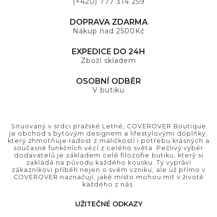
(+420) 777 314 259
DOPRAVA ZDARMA
Nákup nad 2500Kč
EXPEDICE DO 24H
Zboží skladem
OSOBNÍ ODBĚR
V butiku
Situovaný v srdci pražské Letné, COVEROVER Boutique
je obchod s bytovým designem a lifestylovými doplňky,
který zhmotňuje radost z maličkostí i potřebu krásných a
současně funkčních věcí z celého světa. Pečlivý výběr
dodavatelů je základem celé filozofie butiku, který si
zakládá na původu každého kousku. Ty vypráví
zákazníkovi příběh nejen o svém vzniku, ale už přímo v
COVEROVER naznačují, jaké místo mohou mít v životě
každého z nás.
UŽITEČNÉ ODKAZY