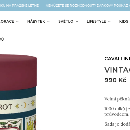
KU NA PRAŽSKÉ LETNÉ NEMŮŽETE SE ROZHODNOUT?
DÁRKOVÝ POUKAZ OD 
KORACE
NÁBYTEK
SVĚTLO
LIFESTYLE
KIDS
KŮ
CAVALLIN
VINTAG
990 Kč
Velmi pěkná 
1000 dílků 
průvodcem.
Sada je dodá