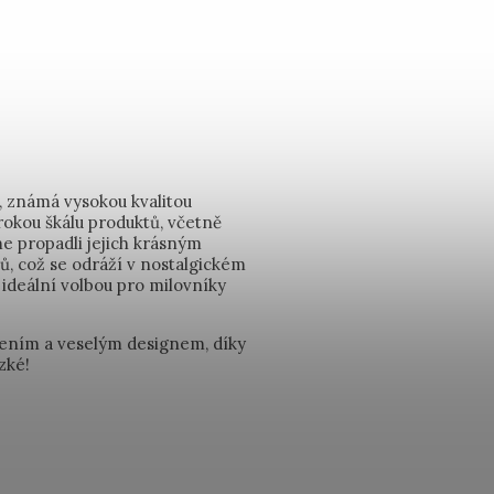
9, známá vysokou kvalitou
okou škálu produktů, včetně
e propadli jejich krásným
vů, což se odráží v nostalgickém
 ideální volbou pro milovníky
alením a veselým designem, díky
zké!