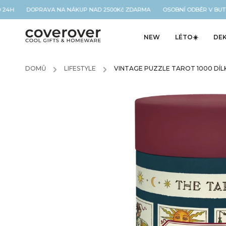
O 24H DOPRAVA NA NÁKUP NAD 2500Kč ZDARMA OSOBNÍ ODBĚR V BUTI
NEW
LÉTO☀️
DE
DOMŮ
/
LIFESTYLE
/
VINTAGE PUZZLE TAROT 1000 DÍL