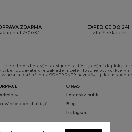
OPRAVA ZDARMA
EXPEDICE DO 24H
ákup nad 2500Kč
Zboží skladem
 je obchod s bytovým designem a lifestylovými doplňky, kter
ý výběr dodavatelů je základem celé filozofie butiku, který 
 vzniku, ale už přímo v COVEROVER naznačují, jaké místo moh
FORMACE
O NÁS
podmínky
Letenský butik
cování osobních údajů
Blog
Instagram