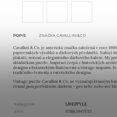
POPIS
ZNAČKA
CAVALLINI&CO.
Cavallini & Co. je americká značka založená v roce 198
papírenských výrobků a dárkových předmětů. Nabízí šir
plakátů, notesů a elegantního dárkového balení. My jsm
skládačkám puzzle. Inspiraci čerpá z historických archi
designu s botanickými ilustracemi a vintage mapami. Je
tradičního řemesla a estetického designu.
Vintage puzzle Cavallini & Co. se vyznačují krásným b
čemuž jsou perfektním dárkem – pro sebe nebo své blí
Kategorie
:
LIFESTYLE
EAN
:
9781639471713