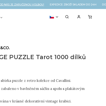
NÁS JE ZARUČENOU VOLBOU!
EXPEDICE ZBOŽÍ SKLADEM DO 24H DOPR
VOUCHER
% OUTLET
I&CO.
E PUZZLE Tarot 1000 dílků
sbírka puzzle z retro kolekce od Cavallini.
je zabaleno v bavlněném sáčku a spolu s plakátovým
vána v krásné dekorativní vintage krabici.