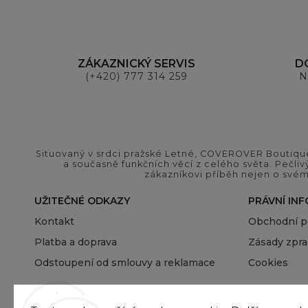
ZÁKAZNICKÝ SERVIS
D
(+420) 777 314 259
N
Situovaný v srdci pražské Letné, COVEROVER Boutique
a současně funkčních věcí z celého světa. Pečliv
zákazníkovi příběh nejen o svém
UŽITEČNÉ ODKAZY
PRÁVNÍ IN
Kontakt
Obchodní 
Platba a doprava
Zásady zpra
Odstoupení od smlouvy a reklamace
Cookies