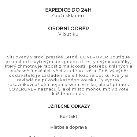
EXPEDICE DO 24H
Zboží skladem
OSOBNÍ ODBĚR
V butiku
Situovaný v srdci pražské Letné, COVEROVER Boutique
je obchod s bytovým designem a lifestylovými doplňky,
který zhmotňuje radost z maličkostí i potřebu krásných a
současně funkčních věcí z celého světa. Pečlivý výběr
dodavatelů je základem celé filozofie butiku, který si
zakládá na původu každého kousku. Ty vypráví
zákazníkovi příběh nejen o svém vzniku, ale už přímo v
COVEROVER naznačují, jaké místo mohou mít v životě
každého z nás.
UŽITEČNÉ ODKAZY
Kontakt
Platba a doprava