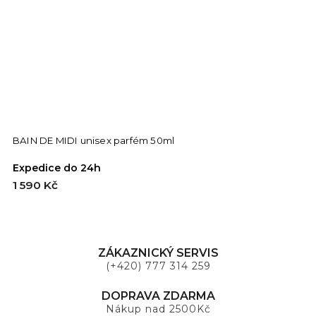
BAIN DE MIDI unisex parfém 50ml
H
Expedice do 24h
E
1 590 Kč
1
ZÁKAZNICKÝ SERVIS
(+420) 777 314 259
DOPRAVA ZDARMA
Nákup nad 2500Kč