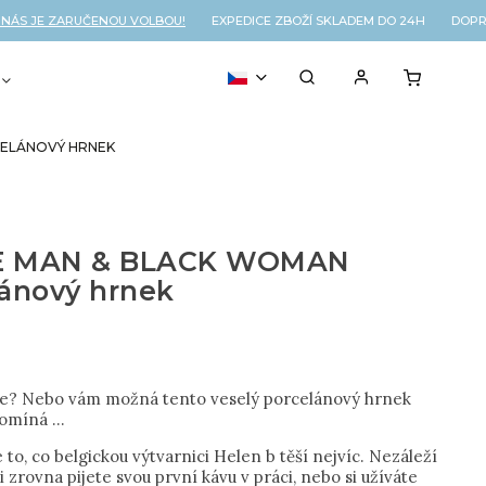
 JE ZARUČENOU VOLBOU!
EXPEDICE ZBOŽÍ SKLADEM DO 24H DOPRAVA
VOUCHER
% OUTLET
ELÁNOVÝ HRNEK
E MAN & BLACK WOMAN
lánový hrnek
e? Nebo vám možná tento veselý porcelánový hrnek
pomíná ...
 to, co belgickou výtvarnici Helen b těší nejvíc. Nezáleží
li zrovna pijete svou první kávu v práci, nebo si užíváte