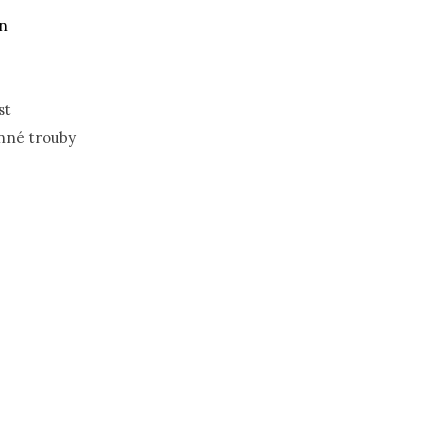
án
st
nné trouby