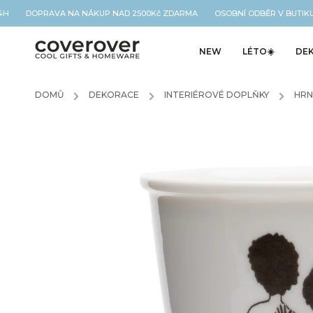
H DOPRAVA NA NÁKUP NAD 2500Kč ZDARMA OSOBNÍ ODBĚR V BUTIKU 
NEW
LÉTO☀️
DE
DOMŮ
/
DEKORACE
/
INTERIÉROVÉ DOPLŇKY
/
HRN