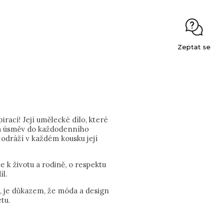
Zeptat se
rací! Její umělecké dílo, které
t a úsměv do každodenního
 odráží v každém kousku její
e k životu a rodině, o respektu
íl.
u, je důkazem, že móda a design
tu.