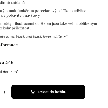
odinné snídaně.
atým multifunkčním porcelánovým šálkem uděláte
 ale pobavíte i návštěvy.
hrnečky s ilustracemi od Helen jsou také velmi oblíbeným
ékoliv příležitosti.
ite loves black and black loves white .♥"
informace
do 24h
i doručení
Přidat do košíku