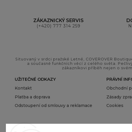
ZÁKAZNICKÝ SERVIS
D
(+420) 777 314 259
N
Situovaný v srdci pražské Letné, COVEROVER Boutique
a současně funkčních věcí z celého světa. Pečliv
zákazníkovi příběh nejen o svém
UŽITEČNÉ ODKAZY
PRÁVNÍ IN
Kontakt
Obchodní 
Platba a doprava
Zásady zpra
Odstoupení od smlouvy a reklamace
Cookies