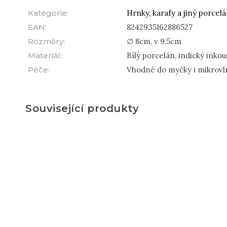
Kategorie
:
Hrnky, karafy a jiný porcel
EAN
:
8242935162886527
Rozměry
:
∅ 8cm, v 9,5cm
Materiál
:
Bílý porcelán, indický inkou
Péče
:
Vhodné do myčky i mikrovl
Související produkty