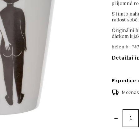
příjemné r
S tímto nah
radost sobě,
Originální 
dárkem k jak
helen b:
"Wh
Detailní 
Expedice 
Možnost