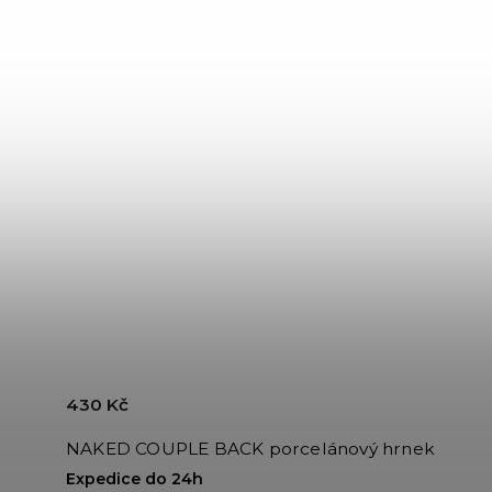
430 Kč
NAKED COUPLE BACK porcelánový hrnek
Expedice do 24h