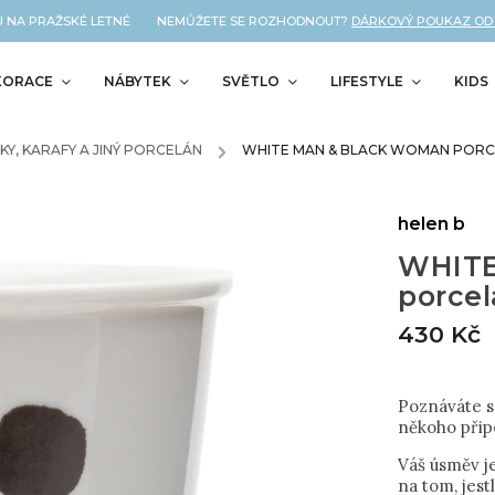
NA PRAŽSKÉ LETNÉ NEMŮŽETE SE ROZHODNOUT?
DÁRKOVÝ POUKAZ OD NÁS
KORACE
NÁBYTEK
SVĚTLO
LIFESTYLE
KIDS
KY, KARAFY A JINÝ PORCELÁN
/
WHITE MAN & BLACK WOMAN PORC
helen b
WHIT
porce
430 Kč
Poznáváte s
někoho při
Váš úsměv je
na tom, jest