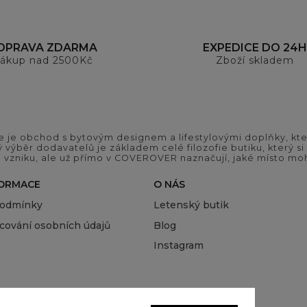
OPRAVA ZDARMA
EXPEDICE DO 24H
ákup nad 2500Kč
Zboží skladem
 je obchod s bytovým designem a lifestylovými doplňky, kter
ý výběr dodavatelů je základem celé filozofie butiku, který 
 vzniku, ale už přímo v COVEROVER naznačují, jaké místo moh
FORMACE
O NÁS
podmínky
Letenský butik
cování osobních údajů
Blog
Instagram