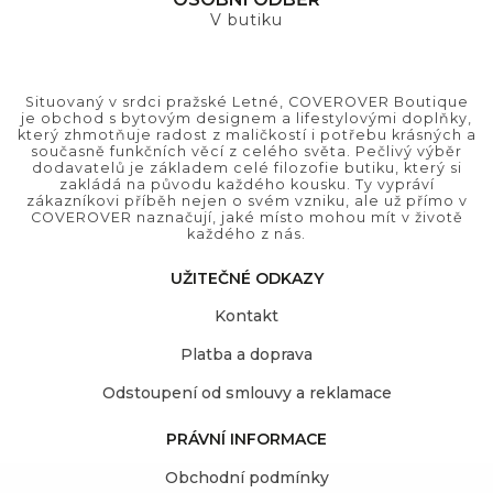
V butiku
Situovaný v srdci pražské Letné, COVEROVER Boutique
je obchod s bytovým designem a lifestylovými doplňky,
který zhmotňuje radost z maličkostí i potřebu krásných a
současně funkčních věcí z celého světa. Pečlivý výběr
dodavatelů je základem celé filozofie butiku, který si
zakládá na původu každého kousku. Ty vypráví
zákazníkovi příběh nejen o svém vzniku, ale už přímo v
COVEROVER naznačují, jaké místo mohou mít v životě
každého z nás.
UŽITEČNÉ ODKAZY
Kontakt
Platba a doprava
Odstoupení od smlouvy a reklamace
PRÁVNÍ INFORMACE
Obchodní podmínky