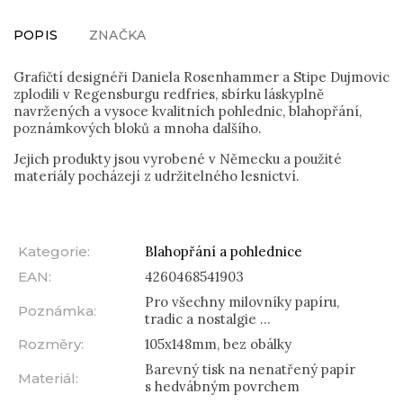
POPIS
ZNAČKA
Grafičtí designéři Daniela Rosenhammer a Stipe Dujmovic
zplodili v Regensburgu redfries, sbírku láskyplně
navržených a vysoce kvalitních pohlednic, blahopřání,
poznámkových bloků a mnoha dalšího.
Jejich produkty jsou vyrobené v Německu a použité
materiály pocházejí z udržitelného lesnictví.
Kategorie
:
Blahopřání a pohlednice
EAN
:
4260468541903
Pro všechny milovníky papíru,
Poznámka
:
tradic a nostalgie ...
Rozměry
:
105x148mm, bez obálky
Barevný tisk na nenatřený papír
Materiál
:
s hedvábným povrchem