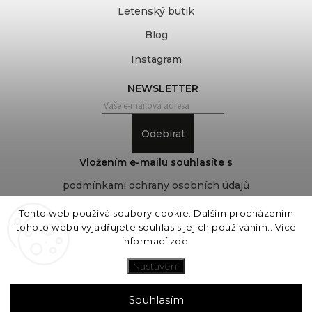
Letenský butik
Blog
Instagram
NEWSLETTER
Odebírat
Vložením e-mailu souhlasíte s
podmínkami ochrany osobních údajů
Tento web používá soubory cookie. Dalším procházením
tohoto webu vyjadřujete souhlas s jejich používáním.. Více
Copyright 2026
COVEROVER
. Všechna práva
informací
zde
.
vyhrazena.
Upravit nastavení cookies
Nastavení
Vytvořil
Shoptet
| Design
Shoptak.cz
Souhlasím