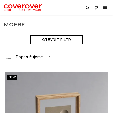
MOEBE
OTEVŘÍT FILTR
Doporučujeme
Nejlevnější
Nejdražší
NEW
Nejprodávanější
Abecedně