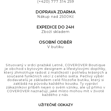
(+420) 777 314 259
DOPRAVA ZDARMA
Nákup nad 2500Kč
EXPEDICE DO 24H
Zboží skladem
OSOBNÍ ODBĚR
V butiku
Situovaný v srdci pražské Letné, COVEROVER Boutique
je obchod s bytovým designem a lifestylovými doplňky,
který zhmotňuje radost z maličkostí i potřebu krásných a
současně funkčních věcí z celého světa. Pečlivý výběr
dodavatelů je základem celé filozofie butiku, který si
zakládá na původu každého kousku. Ty vypráví
zákazníkovi příběh nejen o svém vzniku, ale už přímo v
COVEROVER naznačují, jaké místo mohou mít v životě
každého z nás.
UŽITEČNÉ ODKAZY