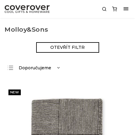
Molloy&Sons
OTEVŘÍT FILTR
Doporučujeme
Nejlevnější
Nejdražší
NEW
Nejprodávanější
Abecedně