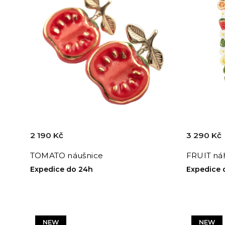
Abecedně
2 190 Kč
3 290 Kč
TOMATO náušnice
FRUIT ná
Expedice do 24h
Expedice 
NEW
NEW