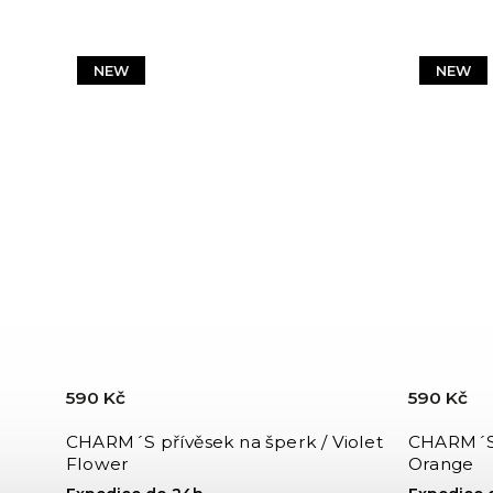
NEW
NEW
590 Kč
590 Kč
CHARM´S přívěsek na šperk / Violet
CHARM´S 
Flower
Orange