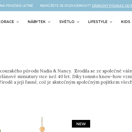
PRAŽSKÉ LETNÉ NEMŮŽETE SE ROZHODNOUT?
DÁRKOVÝ POUKAZ OD NÁS J
KORACE
NÁBYTEK
SVĚTLO
LIFESTYLE
KIDS
ncouzského původu Nadia & Nancy. Zrodila se ze společné vášně
porcelánové miniatury vice než 40 let. Díky tomuto know-how vz
přírodě a její fauně, což je skutečným společným pojítkem všech
NEW