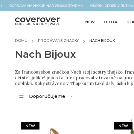
DOPRAVA NA NÁKUP NAD 2500Kč ZDARMA OSOBNÍ ODBĚR V BUTIKU NA 
NEW
LÉTO☀️
DE
DOMŮ
/
PRODÁVANÉ ZNAČKY
/
NACH BIJOUX
Nach Bijoux
Za francouzskou značkou Nach stojí sestry thajsko-fra
dětství, jelikož jejich tatínek pracoval v továrně na 
doplňků. Roky strávené v Thajsku jim také daly lásku k 
Doporučujeme
Nejlevnější
Nejdražší
Nejprodávanější
NEW
NEW