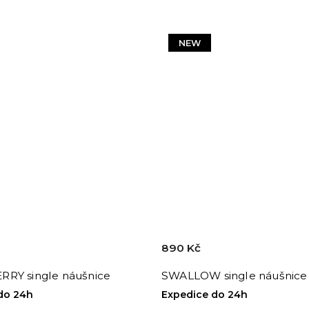
NEW
890 Kč
RY single náušnice
SWALLOW single náušnice
do 24h
Expedice do 24h