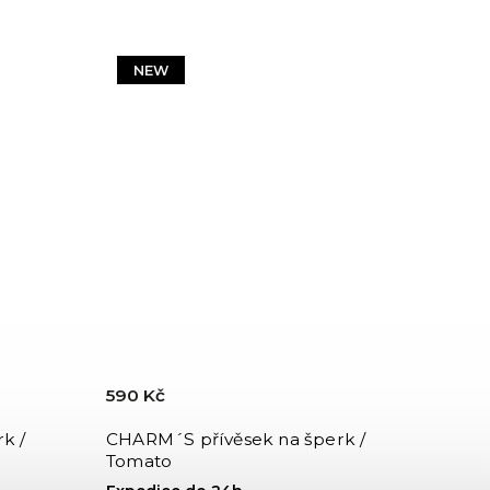
NEW
590 Kč
k /
CHARM´S přívěsek na šperk /
Tomato