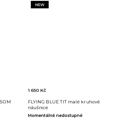
NEW
1 650 Kč
SSOM
FLYING BLUE TIT malé kruhové
náušnice
Momentálně nedostupné