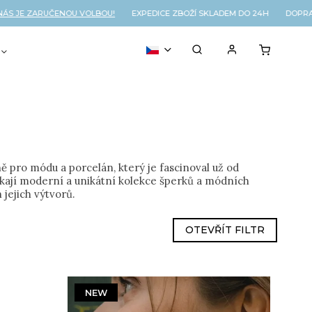
E ZARUČENOU VOLBOU!
EXPEDICE ZBOŽÍ SKLADEM DO 24H DOPRAVA N
VOUCHER
% OUTLET
 pro módu a porcelán, který je fascinoval už od
nikají moderní a unikátní kolekce šperků a módních
 jejich výtvorů.
OTEVŘÍT FILTR
NEW