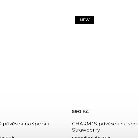
NEW
590 Kč
přívěsek na šperk /
CHARM´S přívěsek na šper
Strawberry