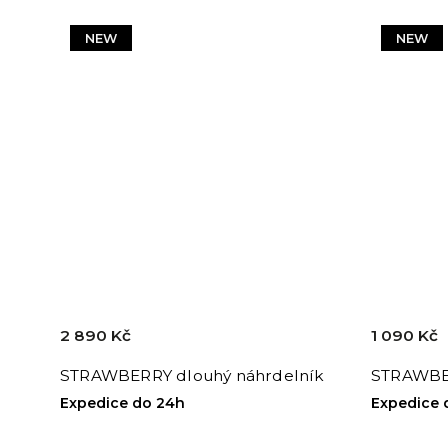
NEW
NEW
2 890 Kč
1 090 Kč
STRAWBERRY dlouhý náhrdelník
STRAWBE
Expedice do 24h
Expedice 