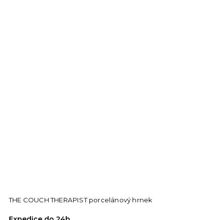
THE COUCH THERAPIST porcelánový hrnek
Expedice do 24h