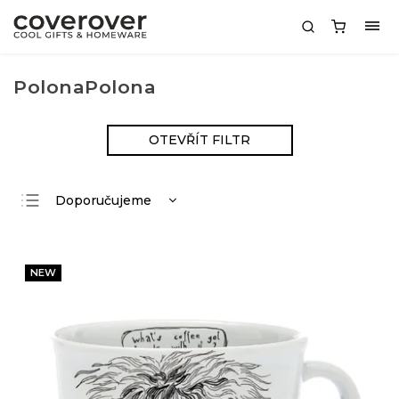
PolonaPolona
OTEVŘÍT FILTR
Doporučujeme
Nejlevnější
Nejdražší
NEW
Nejprodávanější
Abecedně