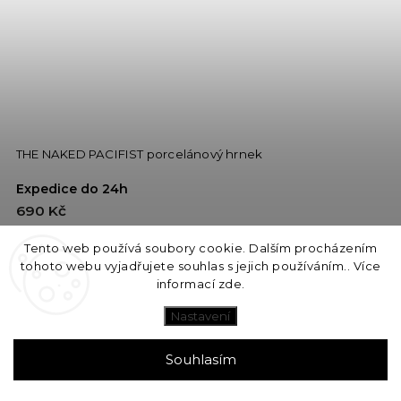
THE NAKED PACIFIST porcelánový hrnek
Expedice do 24h
690 Kč
Tento web používá soubory cookie. Dalším procházením
Do košíku
tohoto webu vyjadřujete souhlas s jejich používáním.. Více
informací
zde
.
Nastavení
Souhlasím