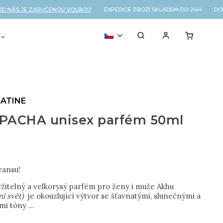
ÁS JE ZARUČENOU VOLBOU!
EXPEDICE ZBOŽÍ SKLADEM DO 24H DOPR
VOUCHER
% OUTLET
ATINE
PACHA unisex parfém 50ml
č
transu!
ržitelný a velkorysý parfém pro ženy i muže Akhu
ní svět)
je okouzlující výtvor se šťavnatými, slunečnými a
i tóny ...