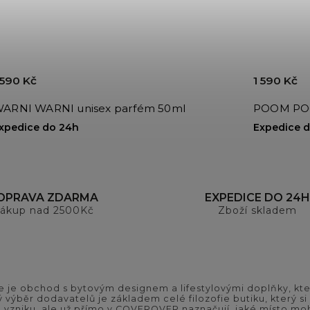
 590 Kč
1 590 Kč
ARNI WARNI unisex parfém 50ml
POOM POO
xpedice do 24h
Expedice 
OPRAVA ZDARMA
EXPEDICE DO 24H
ákup nad 2500Kč
Zboží skladem
 je obchod s bytovým designem a lifestylovými doplňky, kter
ý výběr dodavatelů je základem celé filozofie butiku, který 
 vzniku, ale už přímo v COVEROVER naznačují, jaké místo moh