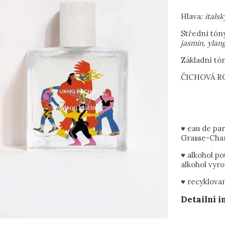
Hlava
: ital
Střední tón
jasmín, ylan
Základní tó
ČICHOVÁ ROD
♥ eau de pa
Grasse-Char
♥ alkohol p
alkohol vyr
♥ recyklova
Detailní 