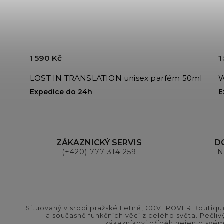
1 590 Kč
1
ml
LOST IN TRANSLATION unisex parfém 50ml
W
Expedice do 24h
E
ZÁKAZNICKÝ SERVIS
D
(+420) 777 314 259
N
Situovaný v srdci pražské Letné, COVEROVER Boutique
a současně funkčních věcí z celého světa. Pečliv
zákazníkovi příběh nejen o svém