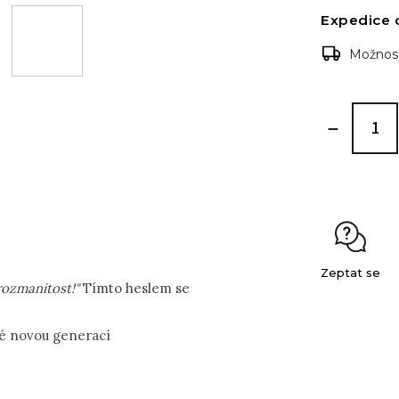
Expedice 
Možnost
Zeptat se
rozmanitost!"
Tímto heslem se
té novou generací