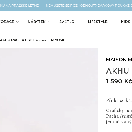
U NA PRAŽSKÉ LETNÉ NEMŮŽETE SE ROZHODNOUT?
DÁRKOVÝ POUKAZ OD N
KORACE
NÁBYTEK
SVĚTLO
LIFESTYLE
KIDS
AKHU PACHA UNISEX PARFÉM 50ML
MAISON M
AKHU 
1 590 K
Přidej se k 
Grafický, ud
Pacha
(vnitř
jemně slaným