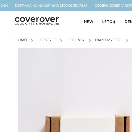
 24H DOPRAVA NA NÁKUP NAD 2500Kč ZDARMA OSOBNÍ ODBĚR V BUTIK
NEW
LÉTO☀️
DE
DOMŮ
/
LIFESTYLE
/
DOPLŇKY
/
PARFÉMY EDP
/