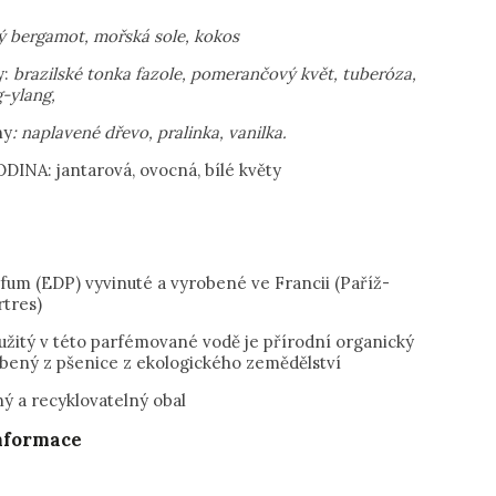
ský bergamot, mořská sole, kokos
y:
brazilské tonka fazole, pomerančový květ, tuberóza,
g-ylang,
ny
: naplavené dřevo, pralinka, vanilka.
INA: jantarová, ovocná, bílé květy
rfum (EDP) vyvinuté a vyrobené ve Francii (Paříž-
tres)
oužitý v této parfémované vodě je přírodní organický
obený z pšenice z ekologického zemědělství
ný a recyklovatelný obal
informace