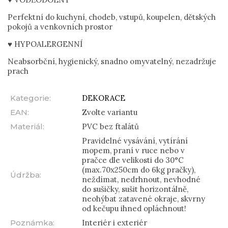
Perfektní do kuchyní, chodeb, vstupů, koupelen, dětských
pokojů a venkovních prostor
♥ HYPOALERGENNÍ
Neabsorbční, hygienický, snadno omyvatelný, nezadržuje
prach
Kategorie
:
DEKORACE
EAN
:
Zvolte variantu
Materiál
:
PVC bez ftalátů
Pravidelné vysávání, vytírání
mopem, praní v ruce nebo v
pračce dle velikosti do 30°C
(max.70x250cm do 6kg pračky),
Údržba
:
neždímat, nedrhnout, nevhodné
do sušičky, sušit horizontálně,
neohýbat zatavené okraje, skvrny
od kečupu ihned opláchnout!
Poznámka
:
Interiér i exteriér