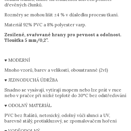
dřevěných člunků.
Rozměry se mohou lišit ±4 % v důsledku procesu tkaní.
Materiál 92% PVC a 8% polyester varp.
Zesílené, svařované hrany pro pevnost a odolnost.
Tloušťka 5 mm/0,2”.
♥ MODERNÍ
Mnoho vzorů, barev a velikostí, oboustranné (2v1)
♥ JEDNODUCHÁ ÚDRŽBA
Snadno se vysávají, vytírají mopem nebo lze prát v ruce
nebo v pračce při nízké teplotě do 30°C bez odstřeďování
♥ ODOLNÝ MATERIÁL
PVC bez ftalátů, netoxický, odolný vůči slunci a UV,
barevně stálý, protiskluzový, se zpomalovačem hoření
♥ VODĚODOLNÝ