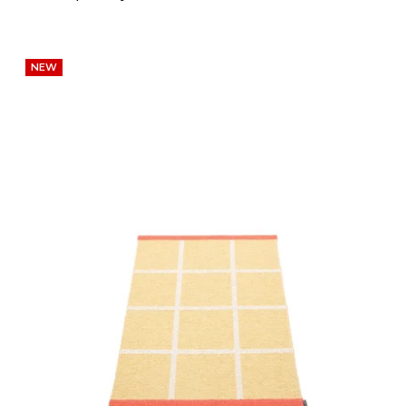
Nejlevnější
Nejdražší
NEW
Nejprodávanější
Abecedně