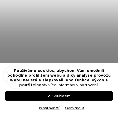
Používáme cookies, abychom Vám umožnili
pohodlné prohlížení webu a díky analýze provozu
webu neustále zlepšovali jeho funkce, výkon a
použitelnost.
Více informací v nastavení.
Souhlasím
EMM běhoun Vanilla - White Metallic
Nastavení
Odmítnout
Dodání 1 - 2 Týdny