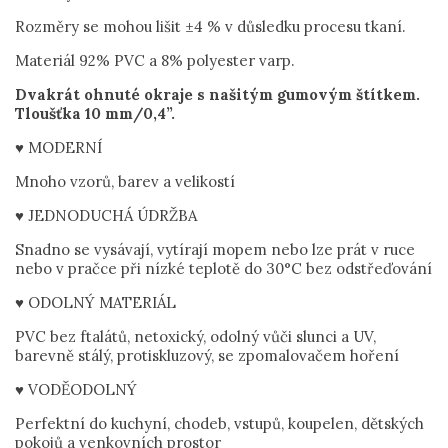
Rozměry se mohou lišit ±4 % v důsledku procesu tkaní.
Materiál 92% PVC a 8% polyester varp.
Dvakrát ohnuté okraje s našitým gumovým štítkem.
Tloušťka 10 mm/0,4”.
♥ MODERNÍ
Mnoho vzorů, barev a velikostí
♥ JEDNODUCHÁ ÚDRŽBA
Snadno se vysávají, vytírají mopem nebo lze prát v ruce
nebo v pračce při nízké teplotě do 30°C bez odstřeďování
♥ ODOLNÝ MATERIÁL
PVC bez ftalátů, netoxický, odolný vůči slunci a UV,
barevně stálý, protiskluzový, se zpomalovačem hoření
♥ VODĚODOLNÝ
Perfektní do kuchyní, chodeb, vstupů, koupelen, dětských
pokojů a venkovních prostor