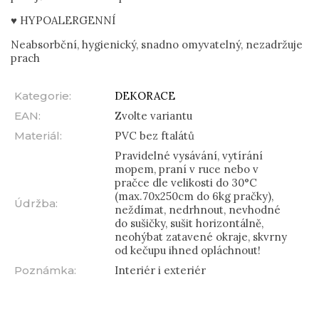
♥ HYPOALERGENNÍ
Neabsorbční, hygienický, snadno omyvatelný, nezadržuje
prach
Kategorie
:
DEKORACE
EAN
:
Zvolte variantu
Materiál
:
PVC bez ftalátů
Pravidelné vysávání, vytírání
mopem, praní v ruce nebo v
pračce dle velikosti do 30°C
(max.70x250cm do 6kg pračky),
Údržba
:
neždímat, nedrhnout, nevhodné
do sušičky, sušit horizontálně,
neohýbat zatavené okraje, skvrny
od kečupu ihned opláchnout!
Poznámka
:
Interiér i exteriér