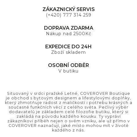
ZÁKAZNICKÝ SERVIS
(+420) 777 314 259
DOPRAVA ZDARMA
Nákup nad 2500Kč
EXPEDICE DO 24H
Zboží skladem
OSOBNÍ ODBĚR
V butiku
Situovaný v srdci pražské Letné, COVEROVER Boutique
je obchod s bytovým designem a lifestylovými doplňky,
který zhmotňuje radost z maličkostí i potřebu krásných a
současně funkčních věcí z celého světa. Pečlivý výběr
dodavatelů je základem celé filozofie butiku, který si
zakládá na původu každého kousku. Ty vypráví
zákazníkovi příběh nejen o svém vzniku, ale už přímo v
COVEROVER naznačují, jaké místo mohou mít v životě
každého z nás.